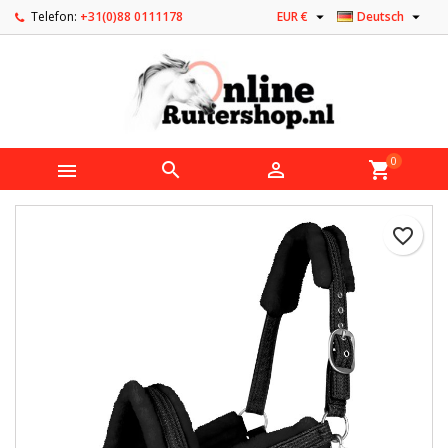


Telefon:
+31(0)88 0111178
EUR €
Deutsch
0



shopping_cart
favorite_border