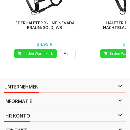
LEDERHALFTER X-LINE NEVADA,
HALFTER M
BRAUN/GOLD, WB
NACHTBLAU/
Preis
Pre
34,95 €
21,
In den Warenkorb
Mehr
In den War



UNTERNEHMEN

INFORMATIE

IHR KONTO
