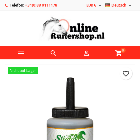


Telefon:
+31(0)88 0111178
EUR €
Deutsch
0



shopping_cart
Nicht auf Lager
favorite_border