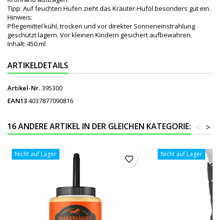
Tipp: Auf feuchten Hufen zieht das Kräuter-Huföl besonders gut ein.
Hinweis:
Pflegemittel kühl, trocken und vor direkter Sonneneinstrahlung
geschützt lagern. Vor kleinen Kindern gesichert aufbewahren.
Inhalt: 450 ml
ARTIKELDETAILS
Artikel-Nr.
395300
EAN13
4037877090816
16 ANDERE ARTIKEL IN DER GLEICHEN KATEGORIE:
<
>
Nicht auf Lager
Nicht auf Lager
favorite_border