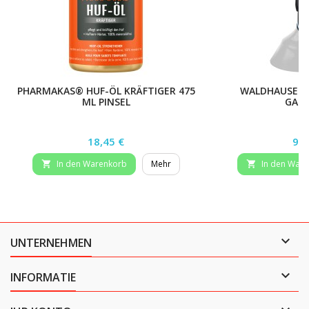
PHARMAKAS® HUF-ÖL KRÄFTIGER 475
WALDHAUSEN 
ML PINSEL
GAM
Preis
Pre
18,45 €
99,
In den Warenkorb
Mehr
In den War



UNTERNEHMEN

INFORMATIE