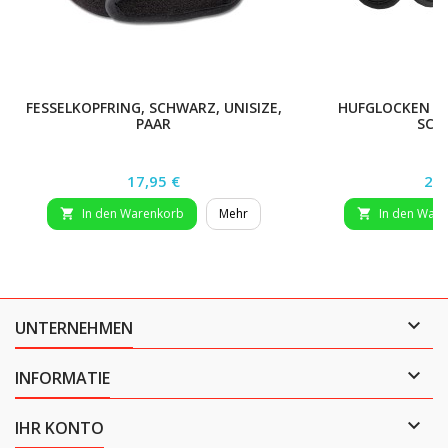
FESSELKOPFRING, SCHWARZ, UNISIZE,
HUFGLOCKEN PR
PAAR
SCH
Preis
Pre
17,95 €
29,
In den Warenkorb
Mehr
In den War



UNTERNEHMEN

INFORMATIE

IHR KONTO