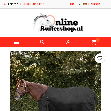


Telefon:
+31(0)88 0111178
EUR €
Deutsch
0



shopping_cart
favorite_border