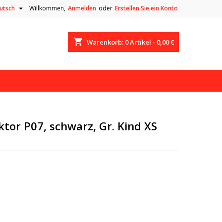

utsch
Willkommen,
Anmelden
oder
Erstellen Sie ein Konto
shopping_cart
Warenkorb:
0
Artikel - 0,00 €
tor P07, schwarz, Gr. Kind XS