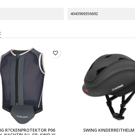
4043969356692
:
favorite_border
NG R?CKENPROTEKTOR P06
SWING KINDERREITHELM
Y, NACHTBLAU, GR. KIND XL