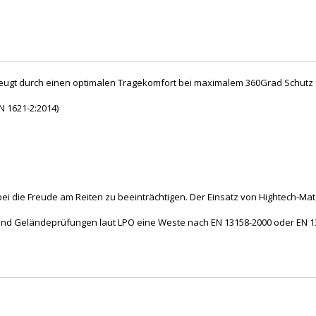
gt durch einen optimalen Tragekomfort bei maximalem 360Grad Schutz f
 1621-2:2014)
 die Freude am Reiten zu beeinträchtigen. Der Einsatz von Hightech-Mat
s- und Geländeprüfungen laut LPO eine Weste nach EN 13158-2000 oder EN 1