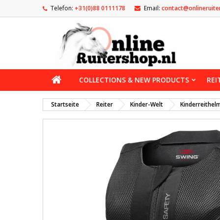
Telefon:
+31(0)88 0111178
Email:
contact@onlineruite
COLLECTIONS & NEW PRODUCTS
REI
Startseite
Reiter
Kinder-Welt
Kinderreithel