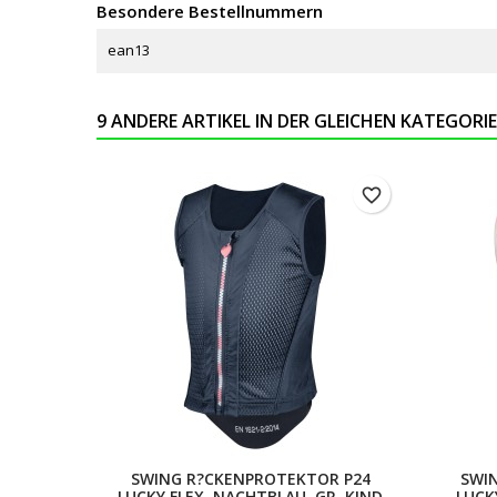
Besondere Bestellnummern
ean13
9 ANDERE ARTIKEL IN DER GLEICHEN KATEGORIE
favorite_border
SWING R?CKENPROTEKTOR P24
SWI
LUCKY FLEX, NACHTBLAU, GR. KIND
LUCK