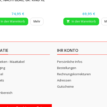
Preis
Preis
74,95 €
69,95 €
In den Warenkorb
Mehr
In den Warenkorb
M

ATIE
IHR KONTO
eken - Maattabel
Persönliche Infos
ging
Bestellungen
kel
Rechnungskorrekturen
its
Adressen
n
Gutscheine
nbereich