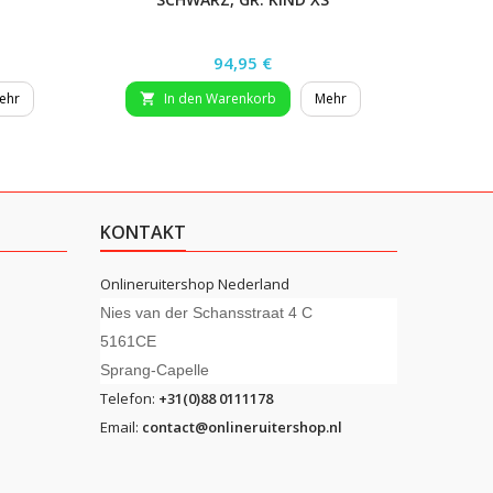
Preis
94,95 €
ehr
In den Warenkorb
Mehr


KONTAKT
Onlineruitershop Nederland
Nies van der Schansstraat 4 C
5161CE
Sprang-Capelle
Telefon:
+31(0)88 0111178
Email:
contact@onlineruitershop.nl