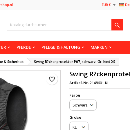

rshop.nl
EUR €
De

TER
PFERDE
PFLEGE & HALTUNG
MARKEN
me & Sicherheit
Swing R?ckenprotektor P07, schwarz, Gr. Kind XS
Swing R?ckenprotek
favorite_border
Artikel-Nr.
2148601-KL
Farbe
Größe