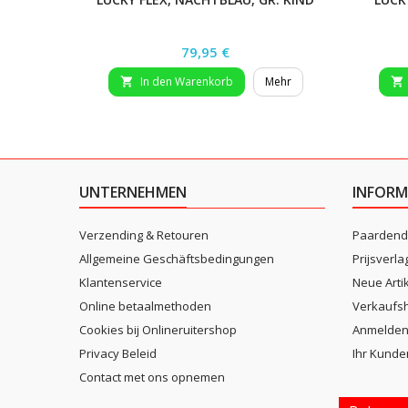
XS
Preis
79,95 €
In den Warenkorb
Mehr


UNTERNEHMEN
INFORM
Verzending & Retouren
Paardend
Allgemeine Geschäftsbedingungen
Prijsverla
Klantenservice
Neue Arti
Online betaalmethoden
Verkaufsh
Cookies bij Onlineruitershop
Anmelde
Privacy Beleid
Ihr Kunde
Contact met ons opnemen