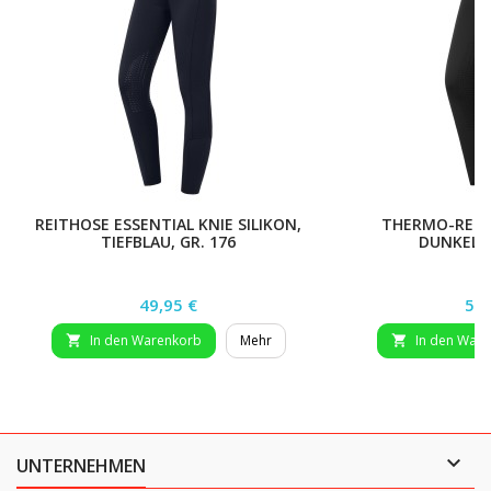
REITHOSE ESSENTIAL KNIE SILIKON,
THERMO-REITL
TIEFBLAU, GR. 176
DUNKELOL
Preis
Pre
49,95 €
59,
In den Warenkorb
Mehr
In den War



UNTERNEHMEN