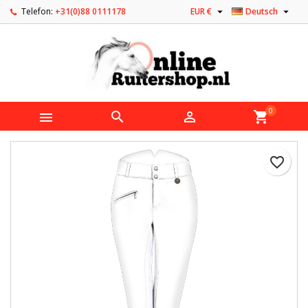


Telefon:
+31(0)88 0111178
EUR €
Deutsch
0



shopping_cart
favorite_border