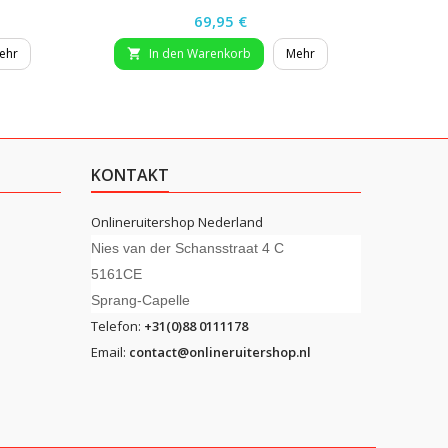
Preis
69,95 €
ehr
In den Warenkorb
Mehr


KONTAKT
Onlineruitershop Nederland
Nies van der Schansstraat 4 C
5161CE
Sprang-Capelle
Telefon:
+31(0)88 0111178
Email:
contact@onlineruitershop.nl