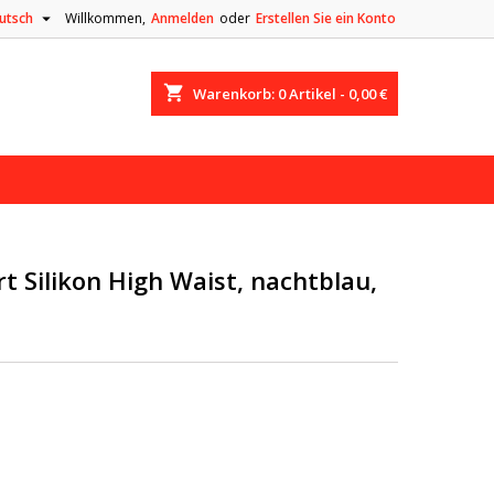

utsch
Willkommen,
Anmelden
oder
Erstellen Sie ein Konto
shopping_cart
Warenkorb:
0
Artikel - 0,00 €
t Silikon High Waist, nachtblau,