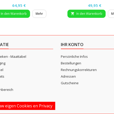
Preis
Preis
64,95 €
49,95 €
In den Warenkorb
Mehr
In den Warenkorb
M

ATIE
IHR KONTO
eken - Maattabel
Persönliche Infos
ging
Bestellungen
kel
Rechnungskorrekturen
its
Adressen
n
Gutscheine
nbereich
w eigen Cookies en Privacy