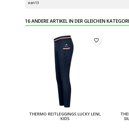
ean13
16 ANDERE ARTIKEL IN DER GLEICHEN KATEGORI
favorite_border
THERMO REITLEGGINGS LUCKY LENI,
THE
KIDS
SI