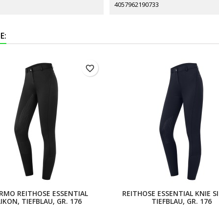
4057962190733
E:
favorite_border
RMO REITHOSE ESSENTIAL
REITHOSE ESSENTIAL KNIE SI
LIKON, TIEFBLAU, GR. 176
TIEFBLAU, GR. 176