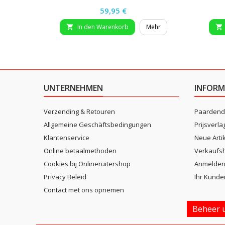
Preis
59,95 €
In den Warenkorb
Mehr


UNTERNEHMEN
INFORM
Verzending & Retouren
Paardend
Allgemeine Geschäftsbedingungen
Prijsverla
Klantenservice
Neue Arti
Online betaalmethoden
Verkaufsh
Cookies bij Onlineruitershop
Anmelde
Privacy Beleid
Ihr Kunde
Contact met ons opnemen
Beheer u