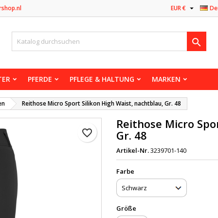

rshop.nl
EUR €
De

TER
PFERDE
PFLEGE & HALTUNG
MARKEN
en
Reithose Micro Sport Silikon High Waist, nachtblau, Gr. 48
Reithose Micro Spor
favorite_border
Gr. 48
Artikel-Nr.
3239701-140
Farbe
Größe