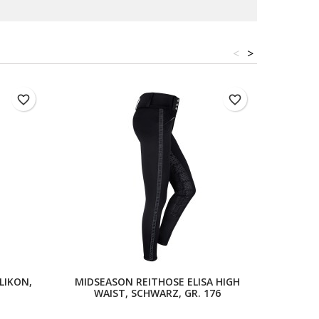
<
>
favorite_border
favorite_border
LIKON,
MIDSEASON REITHOSE ELISA HIGH
REITLEG
WAIST, SCHWARZ, GR. 176