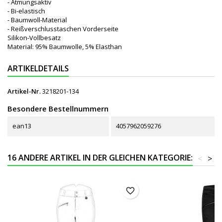
- Atmungsaktiv
- Bi-elastisch
- Baumwoll-Material
- Reißverschlusstaschen Vorderseite
Silikon-Vollbesatz
Material: 95% Baumwolle, 5% Elasthan
ARTIKELDETAILS
Artikel-Nr.
3218201-134
Besondere Bestellnummern
ean13
4057962059276
16 ANDERE ARTIKEL IN DER GLEICHEN KATEGORIE:
<
>
favorite_border