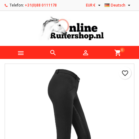


Telefon:
+31(0)88 0111178
EUR €
Deutsch
0



shopping_cart
favorite_border