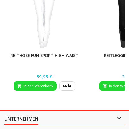
REITHOSE FUN SPORT HIGH WAIST
REITLEGGING
Preis
Pre
59,95 €
34,
In den Warenkorb
Mehr
In den War



UNTERNEHMEN