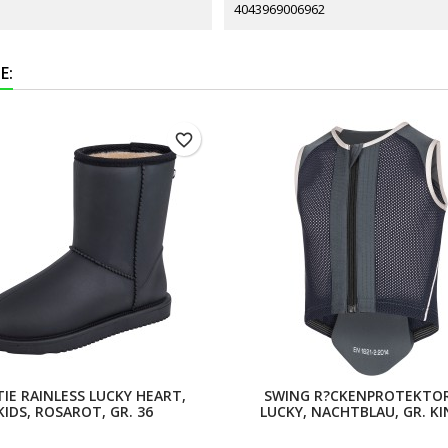
4043969006962
E:
favorite_border
IE RAINLESS LUCKY HEART,
SWING R?CKENPROTEKTOR
KIDS, ROSAROT, GR. 36
LUCKY, NACHTBLAU, GR. KI