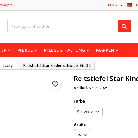

rshop.nl
EUR €
De

TER
PFERDE
PFLEGE & HALTUNG
MARKEN
Lucky
Reitstiefel Star Kinder, schwarz, Gr. 34
Reitstiefel Star Kin
favorite_border
Artikel-Nr.
202929
Farbe
Größe