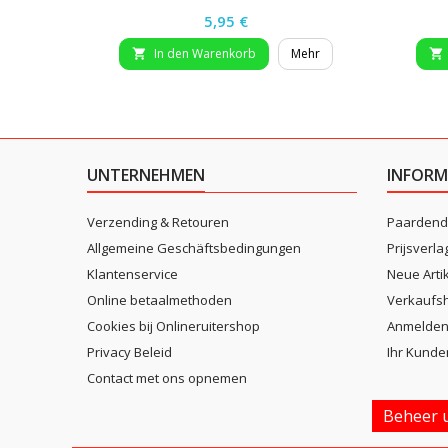
Preis
5,95 €
In den Warenkorb
Mehr


UNTERNEHMEN
INFORM
Verzending & Retouren
Paardend
Allgemeine Geschäftsbedingungen
Prijsverla
Klantenservice
Neue Arti
Online betaalmethoden
Verkaufsh
Cookies bij Onlineruitershop
Anmelde
Privacy Beleid
Ihr Kunde
Contact met ons opnemen
Beheer u