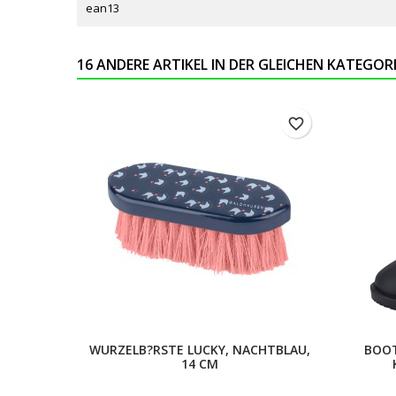
ean13
16 ANDERE ARTIKEL IN DER GLEICHEN KATEGORI
favorite_border
WURZELB?RSTE LUCKY, NACHTBLAU,
BOOT
14 CM