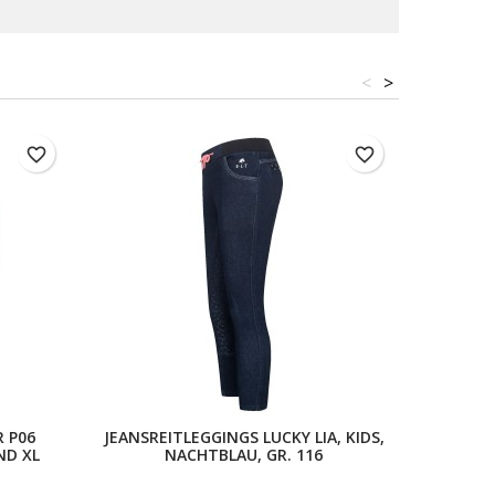
<
>
favorite_border
favorite_border
 P06
JEANSREITLEGGINGS LUCKY LIA, KIDS,
THERMO
ND XL
NACHTBLAU, GR. 116