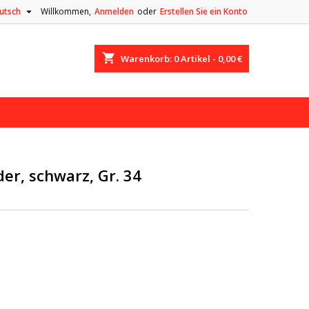

utsch
Willkommen,
Anmelden
oder
Erstellen Sie ein Konto
shopping_cart
Warenkorb:
0
Artikel - 0,00 €
der, schwarz, Gr. 34