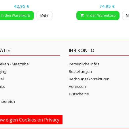
Preis
Preis
42,95 €
74,95 €
In den Warenkorb
Mehr
In den Warenkorb
M

ATIE
IHR KONTO
eken - Maattabel
Persönliche Infos
ging
Bestellungen
kel
Rechnungskorrekturen
its
Adressen
n
Gutscheine
nbereich
w eigen Cookies en Privacy