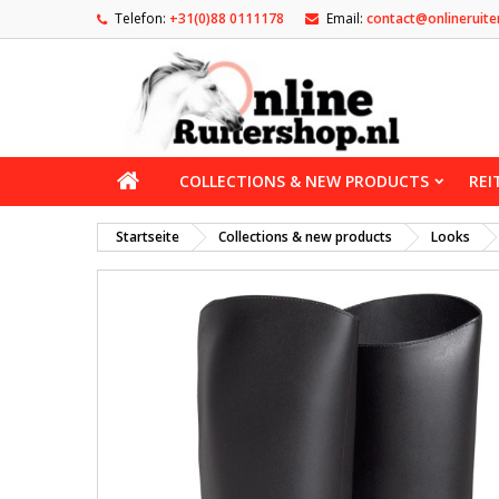
Telefon:
+31(0)88 0111178
Email:
contact@onlineruite
COLLECTIONS & NEW PRODUCTS
REI
Startseite
Collections & new products
Looks