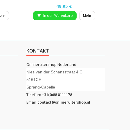
Preis
49,95 €
ehr
In den Warenkorb
Mehr


KONTAKT
Onlineruitershop Nederland
Nies van der Schansstraat 4 C
5161CE
Sprang-Capelle
Telefon:
+31(0)88 0111178
Email:
contact@onlineruitershop.nl