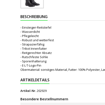
BESCHREIBUNG
- Einsteiger-Reitstiefel
- Wasserdicht
- Pflegeleicht
- Robust und wetterfest
- Strapazierfähig
- Trikot Innenfutter
- Reitgerechter Absatz
- Rutschfeste Sohle
- Sporenhalterung
- E·L·T-Logo-Pin
Obermaterial: sonstiges Material, Futter: 100% Polyester, L
ARTIKELDETAILS
Artikel-Nr.
202929
Besondere Bestellnummern