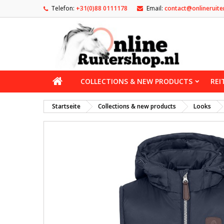
Telefon:
+31(0)88 0111178
Email:
contact@onlineruite
COLLECTIONS & NEW PRODUCTS
REI
Startseite
Collections & new products
Looks