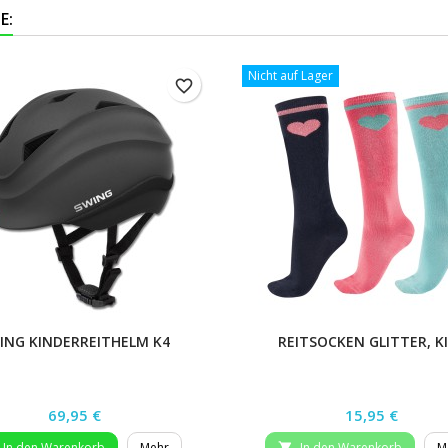
E:
Nicht auf Lager
favorite_border
ING KINDERREITHELM K4
REITSOCKEN GLITTER, K
Preis
Preis
69,95 €
15,95 €
In den Warenkorb
Mehr
In den Warenkorb
M
