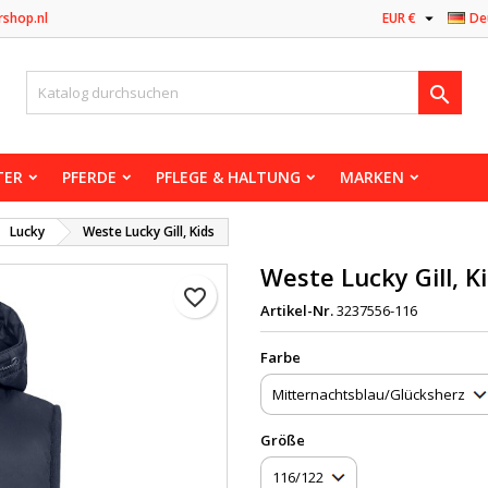

rshop.nl
EUR €
De

TER
PFERDE
PFLEGE & HALTUNG
MARKEN
Lucky
Weste Lucky Gill, Kids
Weste Lucky Gill, K
favorite_border
Artikel-Nr.
3237556-116
Farbe
Größe