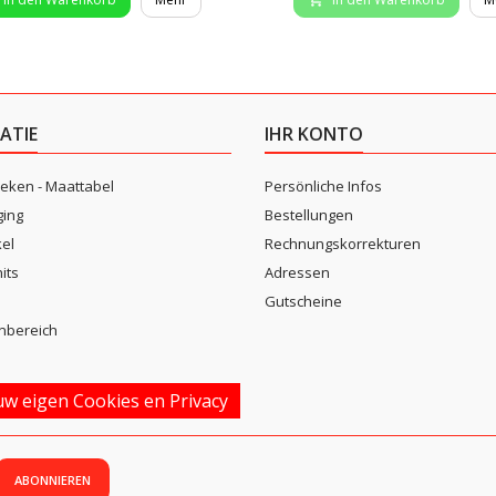
ATIE
IHR KONTO
eken - Maattabel
Persönliche Infos
ging
Bestellungen
kel
Rechnungskorrekturen
its
Adressen
n
Gutscheine
nbereich
w eigen Cookies en Privacy