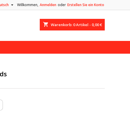

utsch
Willkommen,
Anmelden
oder
Erstellen Sie ein Konto
shopping_cart
Warenkorb:
0
Artikel - 0,00 €
ids