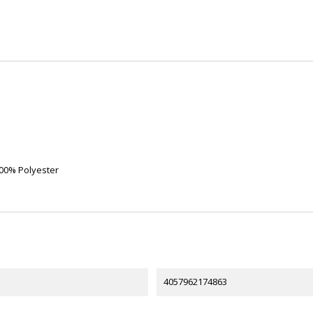
100% Polyester
4057962174863