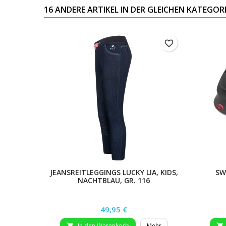
16 ANDERE ARTIKEL IN DER GLEICHEN KATEGORI
favorite_border
JEANSREITLEGGINGS LUCKY LIA, KIDS,
SW
NACHTBLAU, GR. 116
Preis
49,95 €
In den Warenkorb
Mehr

