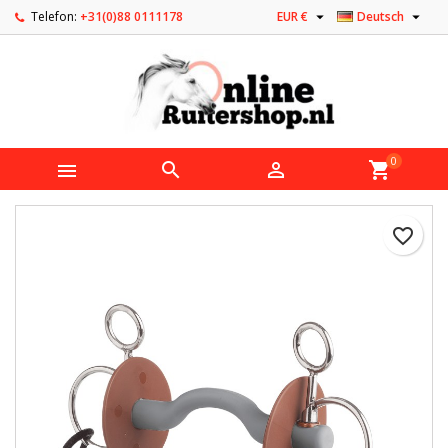


Telefon:
+31(0)88 0111178
EUR €
Deutsch
0



shopping_cart
favorite_border