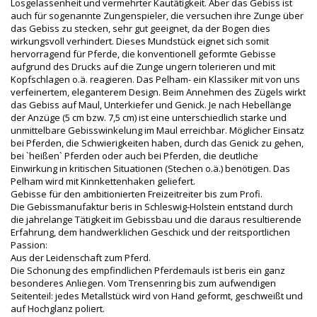
Losgelassenheit und vermehrter Kautätigkeit. Aber das Gebiss ist
auch für sogenannte Zungenspieler, die versuchen ihre Zunge über
das Gebiss zu stecken, sehr gut geeignet, da der Bogen dies
wirkungsvoll verhindert. Dieses Mundstück eignet sich somit
hervorragend für Pferde, die konventionell geformte Gebisse
aufgrund des Drucks auf die Zunge ungern tolerieren und mit
Kopfschlagen o.ä. reagieren. Das Pelham- ein Klassiker mit von uns
verfeinertem, eleganterem Design. Beim Annehmen des Zügels wirkt
das Gebiss auf Maul, Unterkiefer und Genick. Je nach Hebellänge
der Anzüge (5 cm bzw. 7,5 cm) ist eine unterschiedlich starke und
unmittelbare Gebisswinkelung im Maul erreichbar. Möglicher Einsatz
bei Pferden, die Schwierigkeiten haben, durch das Genick zu gehen,
bei `heißen` Pferden oder auch bei Pferden, die deutliche
Einwirkung in kritischen Situationen (Stechen o.ä.) benötigen. Das
Pelham wird mit Kinnkettenhaken geliefert.
Gebisse für den ambitionierten Freizeitreiter bis zum Profi.
Die Gebissmanufaktur beris in Schleswig-Holstein entstand durch
die jahrelange Tätigkeit im Gebissbau und die daraus resultierende
Erfahrung, dem handwerklichen Geschick und der reitsportlichen
Passion:
Aus der Leidenschaft zum Pferd.
Die Schonung des empfindlichen Pferdemauls ist beris ein ganz
besonderes Anliegen. Vom Trensenring bis zum aufwendigen
Seitenteil: jedes Metallstück wird von Hand geformt, geschweißt und
auf Hochglanz poliert.