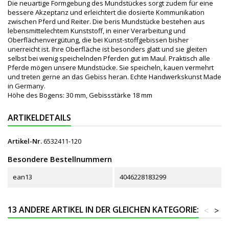
Die neuartige Formgebung des Mundstückes sorgt zudem für eine
bessere Akzeptanz und erleichtert die dosierte Kommunikation
zwischen Pferd und Reiter. Die beris Mundstücke bestehen aus
lebensmittelechtem Kunststoff, in einer Verarbeitung und
Oberflächenvergütung, die bei Kunst-stoffgebissen bisher
unerreicht ist. Ihre Oberfläche ist besonders glatt und sie gleiten
selbst bei wenig speichelnden Pferden gut im Maul. Praktisch alle
Pferde mögen unsere Mundstücke. Sie speicheln, kauen vermehrt
und treten gerne an das Gebiss heran. Echte Handwerkskunst Made
in Germany.
Höhe des Bogens: 30 mm, Gebissstärke 18 mm
ARTIKELDETAILS
Artikel-Nr.
6532411-120
Besondere Bestellnummern
ean13
4046228183299
13 ANDERE ARTIKEL IN DER GLEICHEN KATEGORIE:
<
>