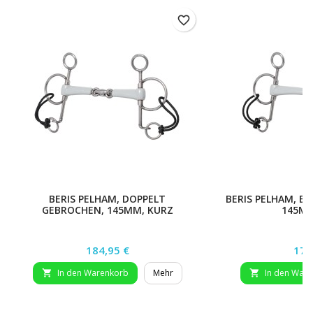
favorite_border
BERIS PELHAM, DOPPELT
BERIS PELHAM, E
GEBROCHEN, 145MM, KURZ
145MM
Preis
Prei
184,95 €
179
In den Warenkorb
Mehr
In den War

