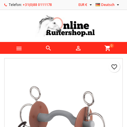


Telefon:
+31(0)88 0111178
EUR €
Deutsch
0



shopping_cart
favorite_border