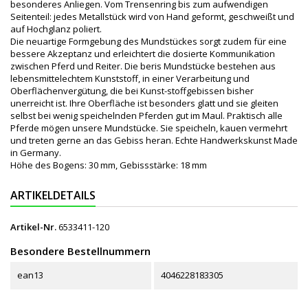
besonderes Anliegen. Vom Trensenring bis zum aufwendigen
Seitenteil: jedes Metallstück wird von Hand geformt, geschweißt und
auf Hochglanz poliert.
Die neuartige Formgebung des Mundstückes sorgt zudem für eine
bessere Akzeptanz und erleichtert die dosierte Kommunikation
zwischen Pferd und Reiter. Die beris Mundstücke bestehen aus
lebensmittelechtem Kunststoff, in einer Verarbeitung und
Oberflächenvergütung, die bei Kunst-stoffgebissen bisher
unerreicht ist. Ihre Oberfläche ist besonders glatt und sie gleiten
selbst bei wenig speichelnden Pferden gut im Maul. Praktisch alle
Pferde mögen unsere Mundstücke. Sie speicheln, kauen vermehrt
und treten gerne an das Gebiss heran. Echte Handwerkskunst Made
in Germany.
Höhe des Bogens: 30 mm, Gebissstärke: 18 mm
ARTIKELDETAILS
Artikel-Nr.
6533411-120
Besondere Bestellnummern
ean13
4046228183305