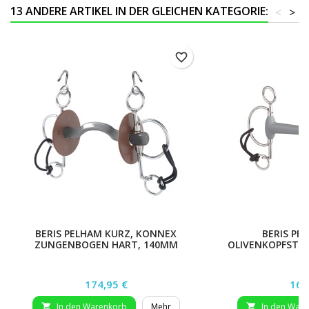
13 ANDERE ARTIKEL IN DER GLEICHEN KATEGORIE:
<
>
favorite_border
BERIS PELHAM KURZ, KONNEX
BERIS PE
ZUNGENBOGEN HART, 140MM
OLIVENKOPFSTA
Preis
Prei
174,95 €
164
In den Warenkorb
Mehr
In den War

