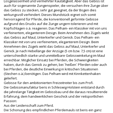
Losgelassenheit und vermehrter Kautätigkeit. Aber das Gebiss ist
auch für sogenannte Zungenspieler, die versuchen ihre Zunge über
das Gebiss zu stecken, sehr gut geeignet, da der Bogen dies
wirkungsvoll verhindert. Dieses Mundstück eignet sich somit
hervorragend für Pferde, die konventionell geformte Gebisse
aufgrund des Drucks auf die Zunge ungern tolerieren und mit
Kopfschlagen o.ä. reagieren. Das Pelham- ein Klassiker mit von uns
verfeinertem, eleganterem Design. Beim Annehmen des Zügels wirkt
das Gebiss auf Maul, Unterkiefer und Genick. Das Pelham- ein
Klassiker mit von uns verfeinertem, eleganterem Design. Beim
Annehmen des Zügels wirkt das Gebiss auf Maul, Unterkiefer und
Genick. Je nach Hebellänge der Anzüge (5 cm bzw. 7,5 cm) ist eine
unterschiedlich starke und unmittelbare Gebisswinkelung im Maul
erreichbar. Möglicher Einsatz bei Pferden, die Schwierigkeiten
haben, durch das Genick zu gehen, bei `heißen` Pferden oder auch
bei Pferden, die deutliche Einwirkung in kritischen Situationen
(Stechen o.ä.) benötigen. Das Pelham wird mit Kinnkettenhaken
geliefert.
Gebisse für den ambitionierten Freizeitreiter bis zum Profi.
Die Gebissmanufaktur beris in Schleswig-Holstein entstand durch
die jahrelange Tätigkeit im Gebissbau und die daraus resultierende
Erfahrung, dem handwerklichen Geschick und der reitsportlichen
Passion:
Aus der Leidenschaft zum Pferd.
Die Schonung des empfindlichen Pferdemauls ist beris ein ganz