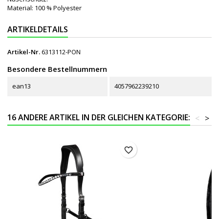
Material: 100 % Polyester
ARTIKELDETAILS
Artikel-Nr.
6313112-PON
Besondere Bestellnummern
ean13
4057962239210
16 ANDERE ARTIKEL IN DER GLEICHEN KATEGORIE:
<
>
favorite_border