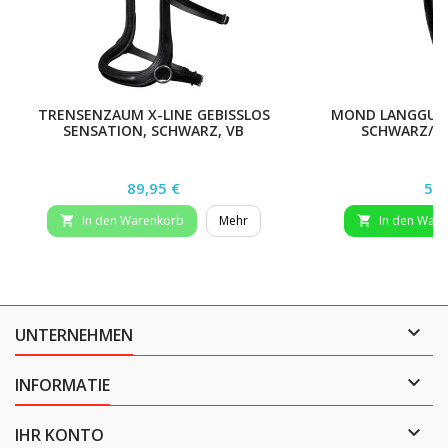
TRENSENZAUM X-LINE GEBISSLOS
MOND LANGGURT
SENSATION, SCHWARZ, VB
SCHWARZ/NA
Preis
Pre
89,95 €
54,
In den Warenkorb
Mehr
In den War



UNTERNEHMEN

INFORMATIE

IHR KONTO