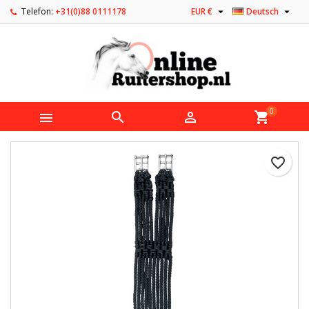


Telefon:
+31(0)88 0111178
EUR €
Deutsch
0



shopping_cart
favorite_border