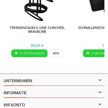
TRENSENZAUM X-LINE CLINCHER,
SCHNALLENSCHUT
BRAUN,WB
Preis
Pre
99,95 €
14,
In den Warenkorb
Mehr
In den War



UNTERNEHMEN

INFORMATIE

IHR KONTO