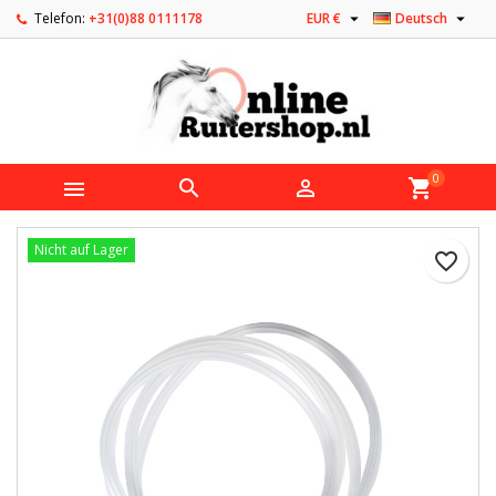


Telefon:
+31(0)88 0111178
EUR €
Deutsch
0



shopping_cart
Nicht auf Lager
favorite_border