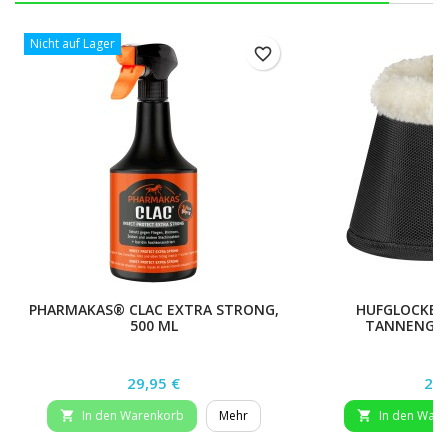
Nicht auf Lager
favorite_border
PHARMAKAS® CLAC EXTRA STRONG,
HUFGLOCKE 
500 ML
TANNENGR?
Preis
Pre
29,95 €
29,
In den Warenkorb
Mehr
In den War

