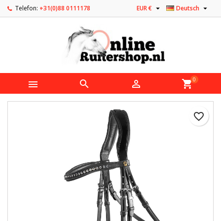


Telefon:
+31(0)88 0111178
EUR €
Deutsch
0



shopping_cart
favorite_border