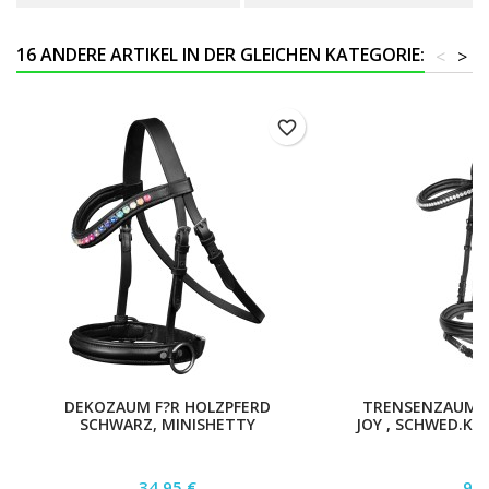
16 ANDERE ARTIKEL IN DER GLEICHEN KATEGORIE:
<
>
favorite_border
DEKOZAUM F?R HOLZPFERD
TRENSENZAUM X
SCHWARZ, MINISHETTY
JOY , SCHWED.KO
Preis
Pre
34,95 €
99,