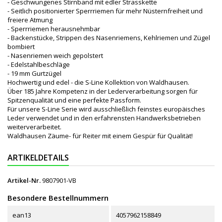
- Geschwungenes Stirnband mit edler Strasskette
- Seitlich positionierter Sperrriemen für mehr Nüsternfreiheit und
freiere Atmung
- Sperrriemen herausnehmbar
- Backenstücke, Strippen des Nasenriemens, Kehlriemen und Zügel
bombiert
- Nasenriemen weich gepolstert
- Edelstahlbeschläge
- 19 mm Gurtzügel
Hochwertig und edel - die S-Line Kollektion von Waldhausen.
Über 185 Jahre Kompetenz in der Lederverarbeitung sorgen für
Spitzenqualität und eine perfekte Passform.
Für unsere S-Line Serie wird ausschließlich feinstes europäisches
Leder verwendet und in den erfahrensten Handwerksbetrieben
weiterverarbeitet.
Waldhausen Zäume- für Reiter mit einem Gespür für Qualität!
ARTIKELDETAILS
Artikel-Nr.
9807901-VB
Besondere Bestellnummern
ean13
4057962158849