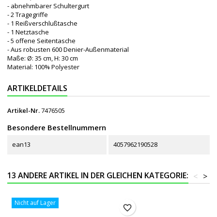
- abnehmbarer Schultergurt
- 2 Tragegriffe
- 1 Reißverschlußtasche
- 1 Netztasche
- 5 offene Seitentasche
- Aus robusten 600 Denier-Außenmaterial
Maße: Ø: 35 cm, H: 30 cm
Material: 100% Polyester
ARTIKELDETAILS
Artikel-Nr.
7476505
Besondere Bestellnummern
ean13
4057962190528
13 ANDERE ARTIKEL IN DER GLEICHEN KATEGORIE:
<
>
Nicht auf Lager
favorite_border