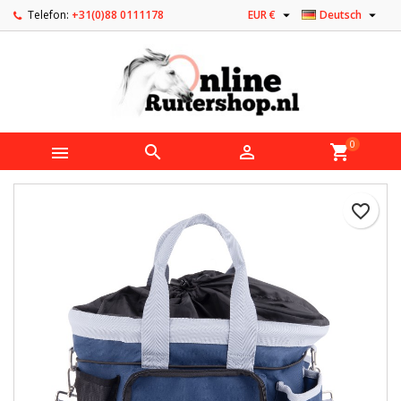


Telefon:
+31(0)88 0111178
EUR €
Deutsch
0



shopping_cart
favorite_border