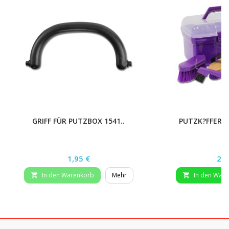
GRIFF FÜR PUTZBOX 1541..
PUTZK?FFERC
Preis
Pre
1,95 €
29,
In den Warenkorb
Mehr
In den War

