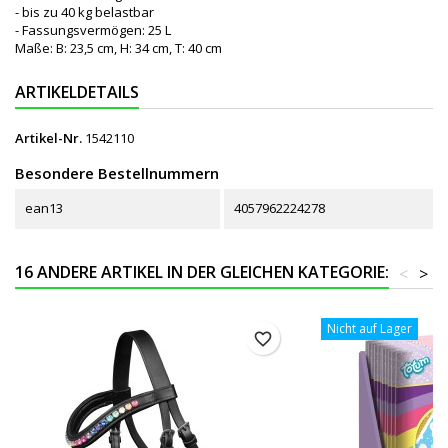
- bis zu 40 kg belastbar
- Fassungsvermögen: 25 L
Maße: B: 23,5 cm, H: 34 cm, T: 40 cm
ARTIKELDETAILS
Artikel-Nr.
1542110
Besondere Bestellnummern
ean13
4057962224278
16 ANDERE ARTIKEL IN DER GLEICHEN KATEGORIE:
<
>
Nicht auf Lager
favorite_border