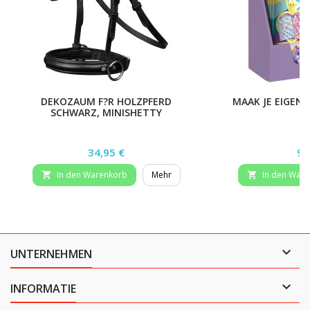
DEKOZAUM F?R HOLZPFERD
MAAK JE EIGEN
SCHWARZ, MINISHETTY
Preis
Pr
34,95 €
9,
In den Warenkorb
Mehr
In den War



UNTERNEHMEN

INFORMATIE