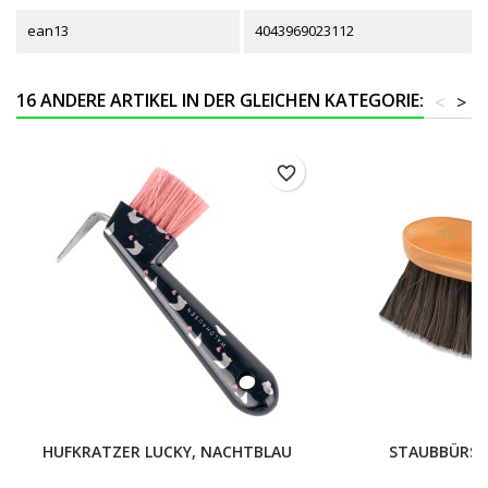
ean13
4043969023112
16 ANDERE ARTIKEL IN DER GLEICHEN KATEGORIE:
<
>
favorite_border
HUFKRATZER LUCKY, NACHTBLAU
STAUBBÜRS