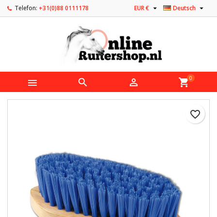


Telefon:
+31(0)88 0111178
EUR €
Deutsch
0



shopping_cart
favorite_border