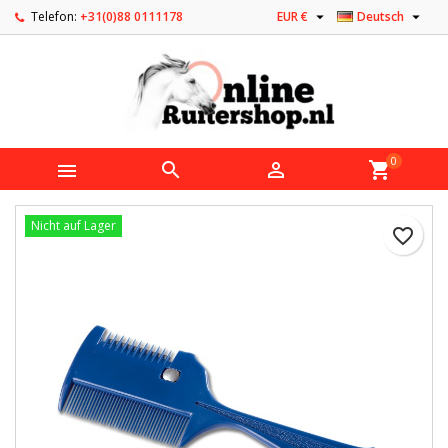


Telefon:
+31(0)88 0111178
EUR €
Deutsch
0



shopping_cart
Nicht auf Lager
favorite_border