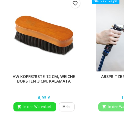
Nicht auf Lager
favorite_border
HW KOPFB?RSTE 12 CM, WEICHE
ABSPRITZBR
BORSTEN 3 CM, KALAMATA
Preis
Pre
6,95 €
12,
In den Warenkorb
Mehr
In den War

