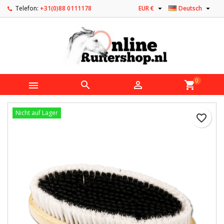


Telefon:
+31(0)88 0111178
EUR €
Deutsch
0



shopping_cart
Nicht auf Lager
favorite_border