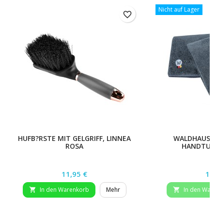
Nicht auf Lager
favorite_border
HUFB?RSTE MIT GELGRIFF, LINNEA
WALDHAUSEN
ROSA
HANDTUCH
Preis
Pre
11,95 €
12,
In den Warenkorb
Mehr
In den War

