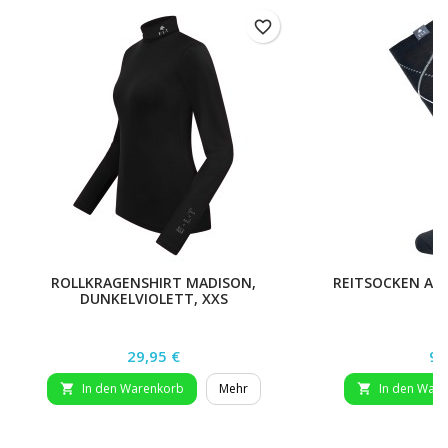
favorite_border
ROLLKRAGENSHIRT MADISON,
REITSOCKEN ARG
DUNKELVIOLETT, XXS
Preis
Pr
29,95 €
9,
In den Warenkorb
Mehr
In den War

