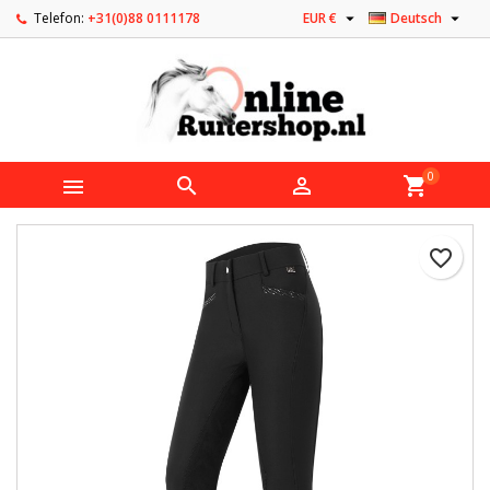


Telefon:
+31(0)88 0111178
EUR €
Deutsch
0



shopping_cart
favorite_border