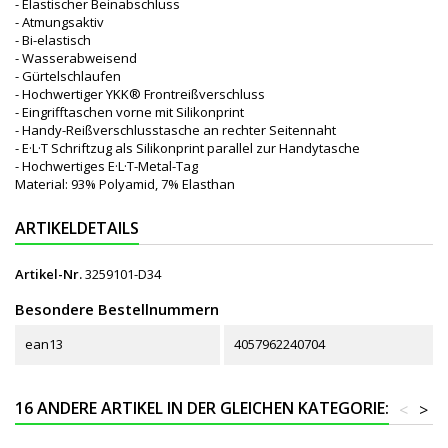
- Elastischer Beinabschluss
- Atmungsaktiv
- Bi-elastisch
- Wasserabweisend
- Gürtelschlaufen
- Hochwertiger YKK® Frontreißverschluss
- Eingrifftaschen vorne mit Silikonprint
- Handy-Reißverschlusstasche an rechter Seitennaht
- E·L·T Schriftzug als Silikonprint parallel zur Handytasche
- Hochwertiges E·L·T-Metal-Tag
Material: 93% Polyamid, 7% Elasthan
ARTIKELDETAILS
Artikel-Nr.
3259101-D34
Besondere Bestellnummern
ean13
4057962240704
16 ANDERE ARTIKEL IN DER GLEICHEN KATEGORIE:
<
>