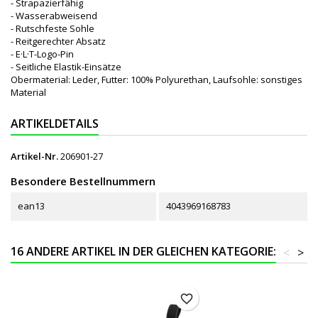
- Strapazierfähig
- Wasserabweisend
- Rutschfeste Sohle
- Reitgerechter Absatz
- E·L·T-Logo-Pin
- Seitliche Elastik-Einsätze
Obermaterial: Leder, Futter: 100% Polyurethan, Laufsohle: sonstiges
Material
ARTIKELDETAILS
Artikel-Nr.
206901-27
Besondere Bestellnummern
ean13
4043969168783
16 ANDERE ARTIKEL IN DER GLEICHEN KATEGORIE:
<
>
favorite_border