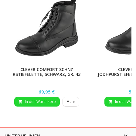
CLEVER COMFORT SCHN?
CLEVER
RSTIEFELETTE, SCHWARZ, GR. 43
JODHPURSTIEFELE
Preis
Pre
69,95 €
59,
In den Warenkorb
Mehr
In den War


