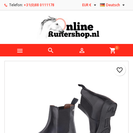


Telefon:
+31(0)88 0111178
EUR €
Deutsch
0



shopping_cart
favorite_border