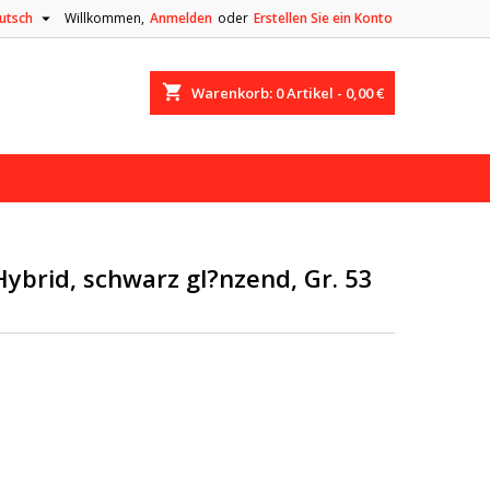

utsch
Willkommen,
Anmelden
oder
Erstellen Sie ein Konto
shopping_cart
Warenkorb:
0
Artikel - 0,00 €
Hybrid, schwarz gl?nzend, Gr. 53