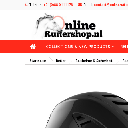
Telefon:
+31(0)88 0111178
Email:
contact@onlineruite
COLLECTIONS & NEW PRODUCTS
REI
Startseite
Reiter
Reithelme & Sicherheit
Rei