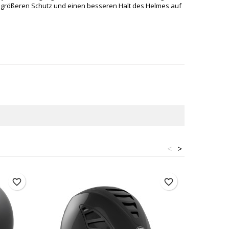
nen größeren Schutz und einen besseren Halt des Helmes auf
<
>
favorite_border
favorite_border