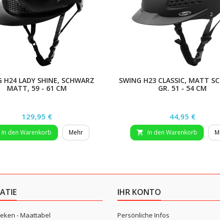
 H24 LADY SHINE, SCHWARZ
SWING H23 CLASSIC, MATT S
MATT, 59 - 61 CM
GR. 51 - 54 CM
Preis
Preis
129,95 €
44,95 €
In den Warenkorb
Mehr
In den Warenkorb
M

ATIE
IHR KONTO
eken - Maattabel
Persönliche Infos