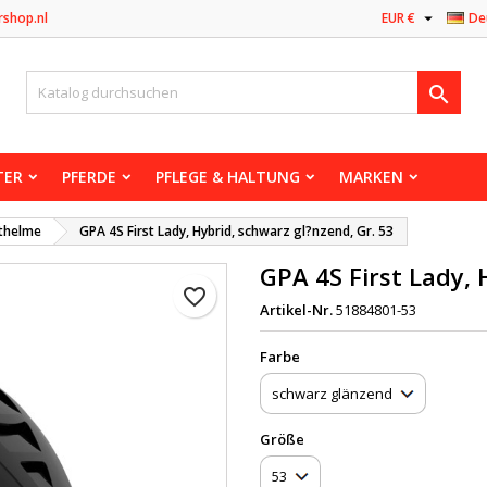

rshop.nl
EUR €
De

TER
PFERDE
PFLEGE & HALTUNG
MARKEN
thelme
GPA 4S First Lady, Hybrid, schwarz gl?nzend, Gr. 53
GPA 4S First Lady, 
favorite_border
Artikel-Nr.
51884801-53
Farbe
Größe