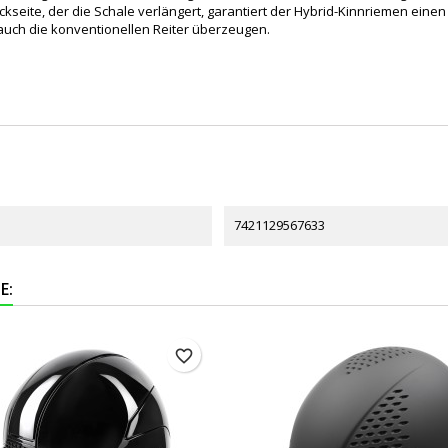
ückseite, der die Schale verlängert, garantiert der Hybrid-Kinnriemen ei
 auch die konventionellen Reiter überzeugen.
7421129567633
E:
favorite_border