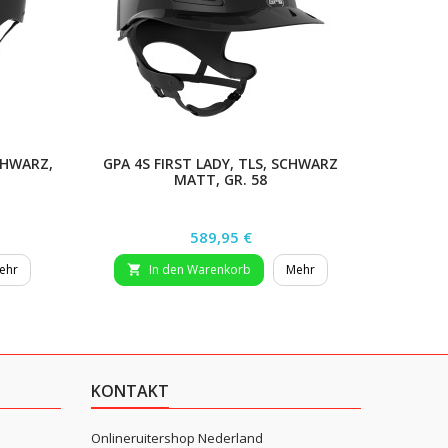
CHWARZ,
GPA 4S FIRST LADY, TLS, SCHWARZ
GPA R
MATT, GR. 58
Preis
589,95 €
ehr
In den Warenkorb
Mehr


KONTAKT
Onlineruitershop Nederland