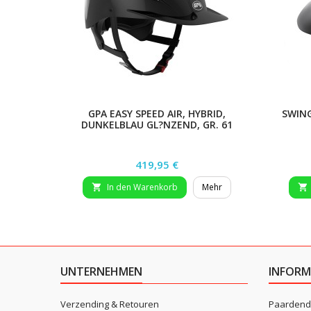
GPA EASY SPEED AIR, HYBRID,
SWING
DUNKELBLAU GL?NZEND, GR. 61
Preis
419,95 €
In den Warenkorb
Mehr


UNTERNEHMEN
INFORM
Verzending & Retouren
Paardend