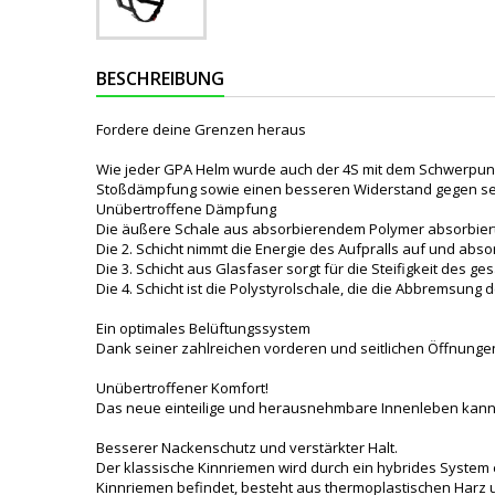
BESCHREIBUNG
Fordere deine Grenzen heraus
Wie jeder GPA Helm wurde auch der 4S mit dem Schwerpunkt 
Stoßdämpfung sowie einen besseren Widerstand gegen sei
Unübertroffene Dämpfung
Die äußere Schale aus absorbierendem Polymer absorbiert 
Die 2. Schicht nimmt die Energie des Aufpralls auf und absor
Die 3. Schicht aus Glasfaser sorgt für die Steifigkeit des 
Die 4. Schicht ist die Polystyrolschale, die die Abbremsun
Ein optimales Belüftungssystem
Dank seiner zahlreichen vorderen und seitlichen Öffnungen
Unübertroffener Komfort!
Das neue einteilige und herausnehmbare Innenleben kann 
Besserer Nackenschutz und verstärkter Halt.
Der klassische Kinnriemen wird durch ein hybrides System e
Kinnriemen befindet, besteht aus thermoplastischen Harz