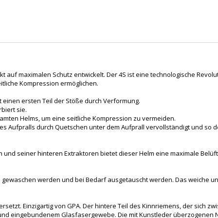
auf maximalen Schutz entwickelt. Der 4S ist eine technologische Revoluti
tliche Kompression ermöglichen.
einen ersten Teil der Stöße durch Verformung.
biert sie.
gesamten Helms, um eine seitliche Kompression zu vermeiden.
g des Aufpralls durch Quetschen unter dem Aufprall vervollständigt und so
 und seiner hinteren Extraktoren bietet dieser Helm eine maximale Belüf
gewaschen werden und bei Bedarf ausgetauscht werden. Das weiche und fl
rsetzt. Einzigartig von GPA. Der hintere Teil des Kinnriemens, der sich 
 und eingebundenem Glasfasergewebe. Die mit Kunstleder überzogenen Ny