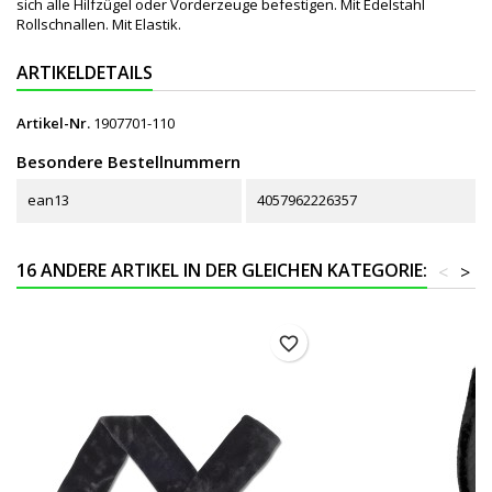
sich alle Hilfzügel oder Vorderzeuge befestigen. Mit Edelstahl
Rollschnallen. Mit Elastik.
ARTIKELDETAILS
Artikel-Nr.
1907701-110
Besondere Bestellnummern
ean13
4057962226357
16 ANDERE ARTIKEL IN DER GLEICHEN KATEGORIE:
<
>
favorite_border