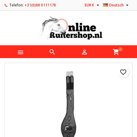


Telefon:
+31(0)88 0111178
EUR €
Deutsch
0



shopping_cart
favorite_border