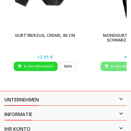
GURT?BERZUG, CREME, 80 CM
MONDGURT MI
SCHWARZ/N
Preis
Pre
12,95 €
44,
In den Warenkorb
Mehr
In den War



UNTERNEHMEN

INFORMATIE

IHR KONTO