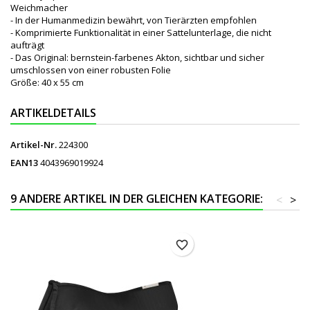
Weichmacher
- In der Humanmedizin bewährt, von Tierärzten empfohlen
- Komprimierte Funktionalität in einer Sattelunterlage, die nicht
aufträgt
- Das Original: bernstein-farbenes Akton, sichtbar und sicher
umschlossen von einer robusten Folie
Größe: 40 x 55 cm
ARTIKELDETAILS
Artikel-Nr.
224300
EAN13
4043969019924
9 ANDERE ARTIKEL IN DER GLEICHEN KATEGORIE:
<
>
favorite_border