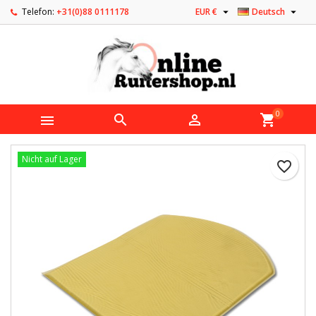


Telefon:
+31(0)88 0111178
EUR €
Deutsch
0



shopping_cart
Nicht auf Lager
favorite_border