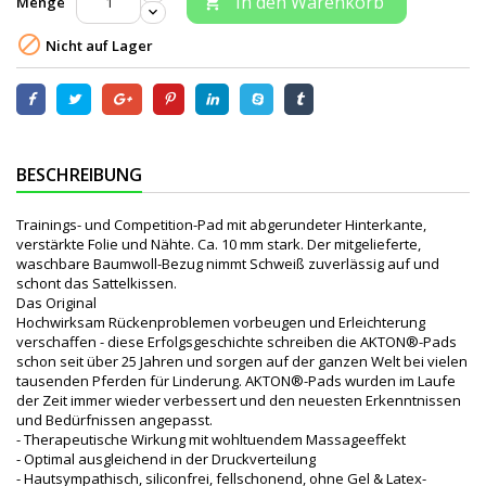
In den Warenkorb
Menge


Nicht auf Lager
BESCHREIBUNG
Trainings- und Competition-Pad mit abgerundeter Hinterkante,
verstärkte Folie und Nähte. Ca. 10 mm stark. Der mitgelieferte,
waschbare Baumwoll-Bezug nimmt Schweiß zuverlässig auf und
schont das Sattelkissen.
Das Original
Hochwirksam Rückenproblemen vorbeugen und Erleichterung
verschaffen - diese Erfolgsgeschichte schreiben die AKTON®-Pads
schon seit über 25 Jahren und sorgen auf der ganzen Welt bei vielen
tausenden Pferden für Linderung. AKTON®-Pads wurden im Laufe
der Zeit immer wieder verbessert und den neuesten Erkenntnissen
und Bedürfnissen angepasst.
- Therapeutische Wirkung mit wohltuendem Massageeffekt
- Optimal ausgleichend in der Druckverteilung
- Hautsympathisch, siliconfrei, fellschonend, ohne Gel & Latex-