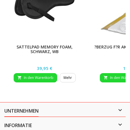
SATTELPAD MEMORY FOAM,
?BERZUG F?R AK
SCHWARZ, WB
W
Preis
Pre
39,95 €
13,
In den Warenkorb
Mehr
In den War



UNTERNEHMEN

INFORMATIE