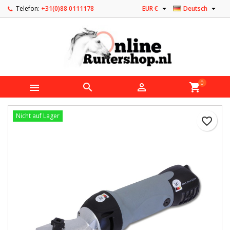


Telefon:
+31(0)88 0111178
EUR €
Deutsch
0



shopping_cart
Nicht auf Lager
favorite_border