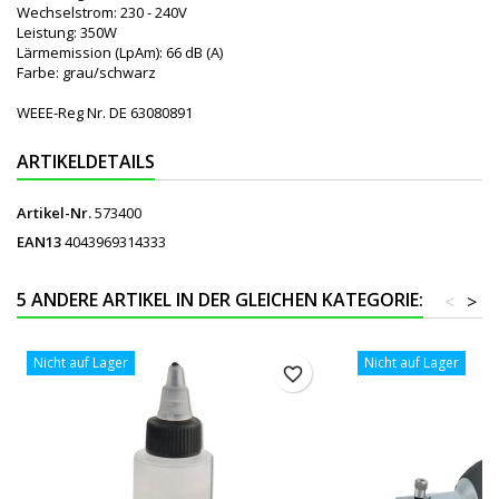
Wechselstrom: 230 - 240V
Leistung: 350W
Lärmemission (LpAm): 66 dB (A)
Farbe: grau/schwarz
WEEE-Reg Nr. DE 63080891
ARTIKELDETAILS
Artikel-Nr.
573400
EAN13
4043969314333
5 ANDERE ARTIKEL IN DER GLEICHEN KATEGORIE:
<
>
Nicht auf Lager
Nicht auf Lager
favorite_border