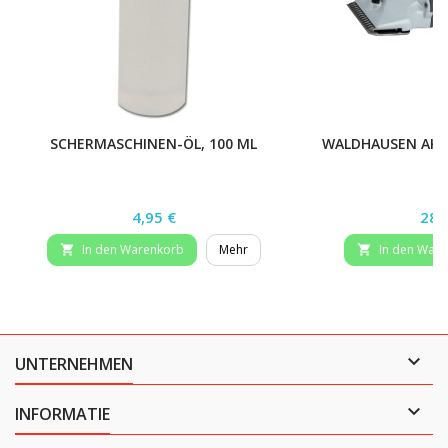
SCHERMASCHINEN-ÖL, 100 ML
WALDHAUSEN AKK
Preis
Prei
4,95 €
289
In den Warenkorb
Mehr
In den War



UNTERNEHMEN

INFORMATIE