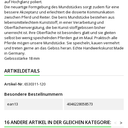
auf Hochglanz poliert.
Die neuartige Formgebung des Mundstückes sorgt zudem für eine
bessere Akzeptanz und erleichtert die dosierte Kommunikation
zwischen Pferd und Reiter. Die beris Mundstücke bestehen aus
lebensmittelechtem Kunststoff, in einer Verarbeitung und
Oberflächenvergütung, die bei Kunst-stoffgebissen bisher
unerreicht ist. Ihre Oberfläche ist besonders glatt und sie gleiten
selbst bei wenig speichelnden Pferden gut im Maul. Praktisch alle
Pferde mögen unsere Mundstücke. Sie speicheln, kauen vermehrt
und treten gerne an das Gebiss heran. Echte Handwerkskunst Made
in Germany.
Gebissstärke 18 mm
ARTIKELDETAILS
Artikel-Nr.
6530311-120
Besondere Bestellnummern
ean13
4046228058573
16 ANDERE ARTIKEL IN DER GLEICHEN KATEGORIE:
<
>