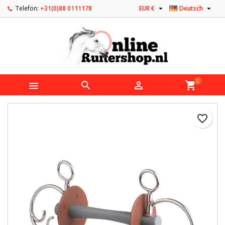


Telefon:
+31(0)88 0111178
EUR €
Deutsch
0



shopping_cart
favorite_border