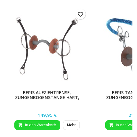
favorite_border
BERIS AUFZIEHTRENSE,
BERIS TAN
ZUNGENBOGENSTANGE HART,
ZUNGENBOGEN
140MM
Preis
Prei
149,95 €
219
In den Warenkorb
Mehr
In den War

