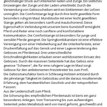
gleichmäßiger Druck auf Unterkiefer-laden und Zunge. Ein seitliches
Einzwängen der Zunge und der Laden unterbleibt. Durch die
Verwendung von Gebissscheiben wird ein Einklemmen der Lefzen
unmöglich. Die Comfortstange liegt durch ihre leicht gewölbte Form
besonders ruhig im Maul. Mundstücke mit einer leicht gewölbten
Stange gelten als besonders sanft und maulschonend. Diese
Eigenschaft in Verbindung mit unserem beris Kunststoff ermöglicht
Pferd und Reiter eine noch sanftere und komfortablere
Kommunikation. Die Comfortstange ist besonders für junge und
sensible Pferde geeignet. Die Springkombikandare ist eine effektive
Vereinigung von einer Hebelwirkung auf die Unterkieferäste, einer
Druckentfaltung auf das Genick und einer Lageveränderung des
Gebisses im Pferdemaul. Drei unterschiedliche
Einschnallmöglichkeiten erlauben einen wohldosierten Einsatz des
Gebisses. Durch die massiven Seitenteile hat das Gebiss eine
gewisse "Schwere", die für eine ruhigere Lage im Maul sorgt.
Gebisse für den ambitionierten Freizeitreiter bis zum Profi.
Die Gebissmanufaktur beris in Schleswig-Holstein entstand durch
die jahrelange Tätigkeit im Gebissbau und die daraus resultierende
Erfahrung, dem handwerklichen Geschick und der reitsportlichen
Passion:
Aus der Leidenschaft zum Pferd.
Die Schonung des empfindlichen Pferdemauls ist beris ein ganz
besonderes Anliegen. Vom Trensenring bis zum aufwendigen
Seitenteil: jedes Metallstück wird von Hand geformt, geschweißt und