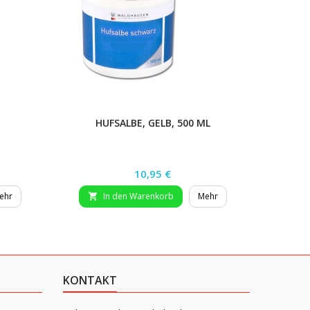
HUFSALBE, GELB, 500 ML
Preis
10,95 €
ehr
In den Warenkorb
Mehr


KONTAKT