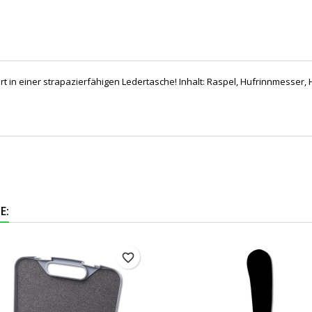
iert in einer strapazierfähigen Ledertasche! Inhalt: Raspel, Hufrinnmesse
E:
favorite_border