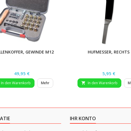
LENKOFFER, GEWINDE M12
HUFMESSER, RECHTS
Preis
Preis
49,95 €
5,95 €
In den Warenkorb
Mehr
In den Warenkorb
M

ATIE
IHR KONTO