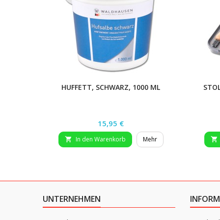
HUFFETT, SCHWARZ, 1000 ML
STOL
Preis
15,95 €
In den Warenkorb
Mehr


UNTERNEHMEN
INFORM