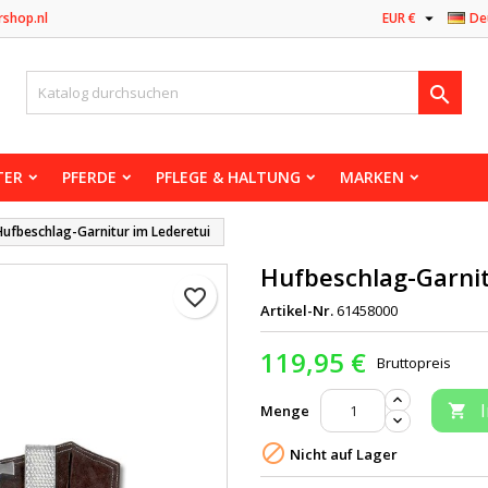

rshop.nl
EUR €
De

TER
PFERDE
PFLEGE & HALTUNG
MARKEN
Hufbeschlag-Garnitur im Lederetui
Hufbeschlag-Garnit
favorite_border
Artikel-Nr.
61458000
119,95 €
Bruttopreis
Menge


Nicht auf Lager