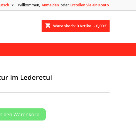

utsch
Willkommen,
Anmelden
oder
Erstellen Sie ein Konto
shopping_cart
Warenkorb:
0
Artikel - 0,00 €
ur im Lederetui
In den Warenkorb