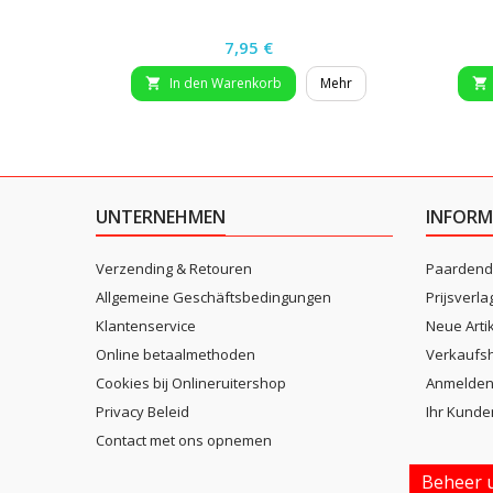
Preis
7,95 €
In den Warenkorb
Mehr


UNTERNEHMEN
INFORM
Verzending & Retouren
Paardend
Allgemeine Geschäftsbedingungen
Prijsverla
Klantenservice
Neue Arti
Online betaalmethoden
Verkaufsh
Cookies bij Onlineruitershop
Anmelde
Privacy Beleid
Ihr Kunde
Contact met ons opnemen
Beheer u