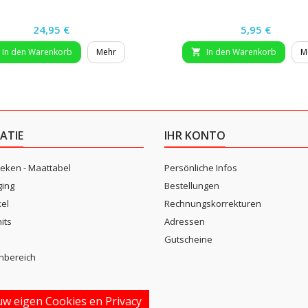
Preis
Preis
24,95 €
5,95 €
In den Warenkorb
Mehr
In den Warenkorb
M

ATIE
IHR KONTO
eken - Maattabel
Persönliche Infos
ging
Bestellungen
kel
Rechnungskorrekturen
its
Adressen
n
Gutscheine
nbereich
w eigen Cookies en Privacy