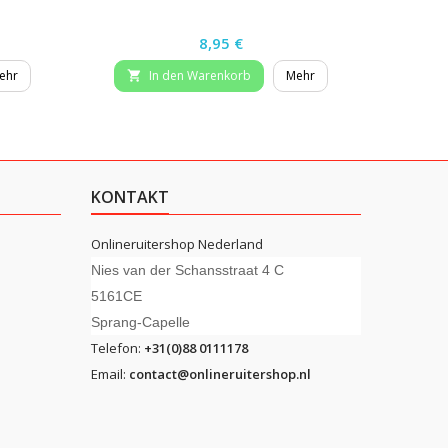
Preis
8,95 €
ehr
In den Warenkorb
Mehr


KONTAKT
Onlineruitershop Nederland
Nies van der Schansstraat 4 C
5161CE
Sprang-Capelle
Telefon:
+31(0)88 0111178
Email:
contact@onlineruitershop.nl