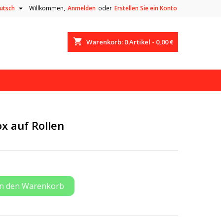

utsch
Willkommen,
Anmelden
oder
Erstellen Sie ein Konto
shopping_cart
Warenkorb:
0
Artikel - 0,00 €
ox auf Rollen
In den Warenkorb