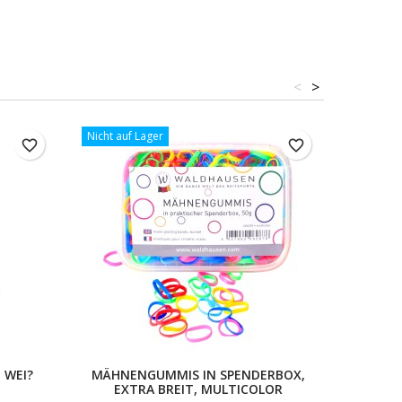
<
>
Nicht auf Lager
favorite_border
favorite_border
 WEI?
MÄHNENGUMMIS IN SPENDERBOX,
KOP
EXTRA BREIT, MULTICOLOR