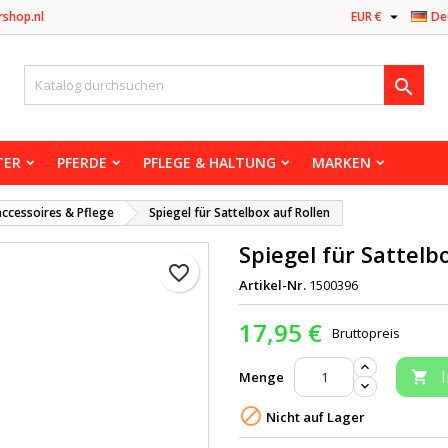

rshop.nl
EUR €
De

TER
PFERDE
PFLEGE & HALTUNG
MARKEN
accessoires & Pflege
Spiegel für Sattelbox auf Rollen
Spiegel für Sattelb
favorite_border
Artikel-Nr.
1500396
17,95 €
Bruttopreis
Menge


Nicht auf Lager