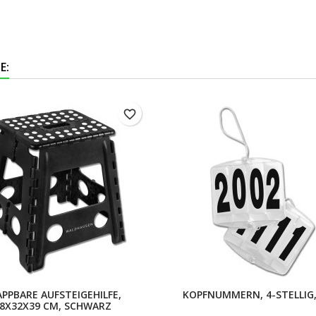
E:
favorite_border
APPBARE AUFSTEIGEHILFE,
KOPFNUMMERN, 4-STELLIG,
8X32X39 CM, SCHWARZ