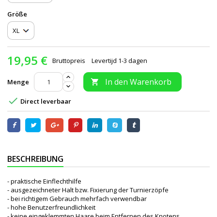
Größe
19,95 €
Bruttopreis
Levertijd 1-3 dagen
In den Warenkorb
Menge


Direct leverbaar
BESCHREIBUNG
- praktische Einflechthilfe
- ausgezeichneter Halt bzw. Fixierung der Turnierzöpfe
- bei richtigem Gebrauch mehrfach verwendbar
- hohe Benutzerfreundlichkeit
- keine eingeklemmten Haare beim Entfernen des Knotens