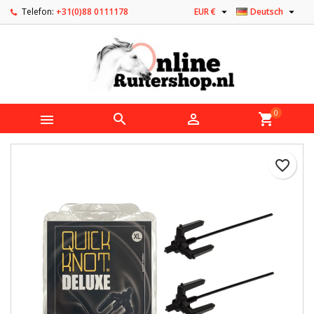


Telefon:
+31(0)88 0111178
EUR €
Deutsch
0



shopping_cart
favorite_border