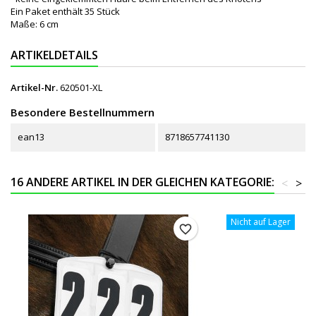
Ein Paket enthält 35 Stück
Maße: 6 cm
ARTIKELDETAILS
Artikel-Nr.
620501-XL
Besondere Bestellnummern
ean13
8718657741130
16 ANDERE ARTIKEL IN DER GLEICHEN KATEGORIE:
<
>
Nicht auf Lager
favorite_border