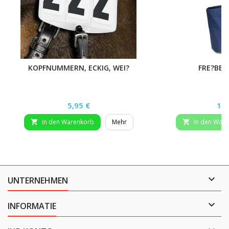
KOPFNUMMERN, ECKIG, WEI?
FRE?BEU
Preis
Pre
5,95 €
18,
In den Warenkorb
Mehr
In den War



UNTERNEHMEN

INFORMATIE