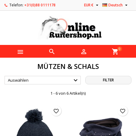


Telefon:
+31(0)88 0111178
EUR €
Deutsch
0



shopping_cart
MÜTZEN & SCHALS

Auswählen
FILTER
1 - 6 von 6 Artikel(n)
favorite_border
favorite_border