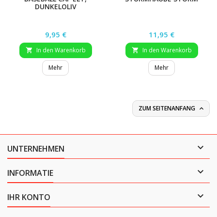
DUNKELOLIV
Preis
Preis
9,95 €
11,95 €
In den Warenkorb
In den Warenkorb


Mehr
Mehr
ZUM SEITENANFANG


UNTERNEHMEN

INFORMATIE

IHR KONTO