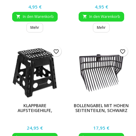
Preis
Preis
4,95 €
4,95 €
In den Warenkorb
In den Warenkorb


Mehr
Mehr
favorite_border
favorite_border
KLAPPBARE
BOLLENGABEL MIT HOHEN
AUFSTEIGEHILFE,
SEITENTEILEN, SCHWARZ
38X32X39 CM, SCHWARZ
Preis
Preis
24,95 €
17,95 €