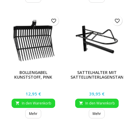
favorite_border
favorite_border
BOLLENGABEL
SATTELHALTER MIT
KUNSTSTOFF, PINK
SATTELUNTERLAGENSTANGE,
SCHWARZ
Preis
Preis
12,95 €
39,95 €
In den Warenkorb
In den Warenkorb


Mehr
Mehr