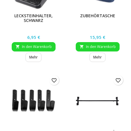
LECKSTEINHALTER,
ZUBEHÖRTASCHE
SCHWARZ
Preis
Preis
6,95 €
15,95 €
In den Warenkorb
In den Warenkorb


Mehr
Mehr
favorite_border
favorite_border