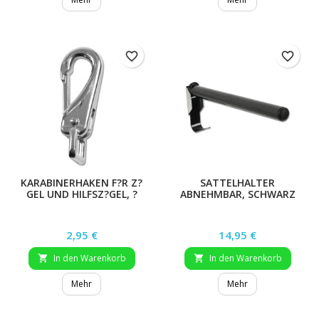
favorite_border
favorite_border
KARABINERHAKEN F?R Z?
SATTELHALTER
GEL UND HILFSZ?GEL, ?
ABNEHMBAR, SCHWARZ
FFNUNG 19MM
Preis
Preis
2,95 €
14,95 €
In den Warenkorb
In den Warenkorb


Mehr
Mehr