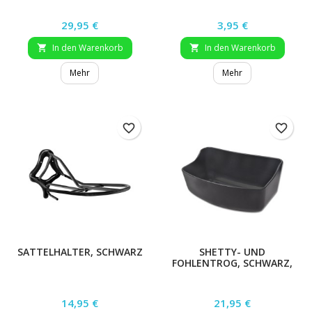
Preis
Preis
29,95 €
3,95 €
In den Warenkorb
In den Warenkorb


Mehr
Mehr
favorite_border
favorite_border
SATTELHALTER, SCHWARZ
SHETTY- UND
FOHLENTROG, SCHWARZ,
5 LITER
Preis
Preis
14,95 €
21,95 €