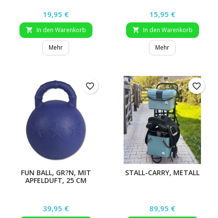
Preis
Preis
19,95 €
15,95 €
In den Warenkorb
In den Warenkorb


Mehr
Mehr
favorite_border
favorite_border
FUN BALL, GR?N, MIT
STALL-CARRY, METALL
APFELDUFT, 25 CM
Preis
Preis
39,95 €
89,95 €