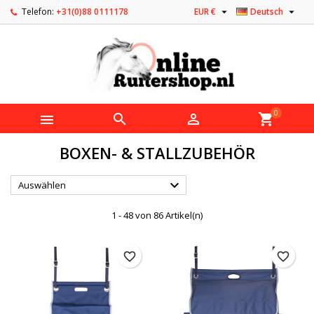


Telefon:
+31(0)88 0111178
EUR €
Deutsch
0



shopping_cart
BOXEN- & STALLZUBEHÖR

Auswählen
1 - 48 von 86 Artikel(n)
favorite_border
favorite_border