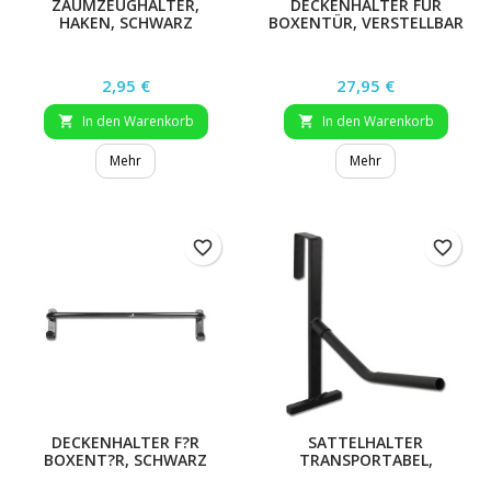
ZAUMZEUGHALTER,
DECKENHALTER FÜR
HAKEN, SCHWARZ
BOXENTÜR, VERSTELLBAR
Preis
Preis
2,95 €
27,95 €
In den Warenkorb
In den Warenkorb


Mehr
Mehr
favorite_border
favorite_border
DECKENHALTER F?R
SATTELHALTER
BOXENT?R, SCHWARZ
TRANSPORTABEL,
SCHWARZ