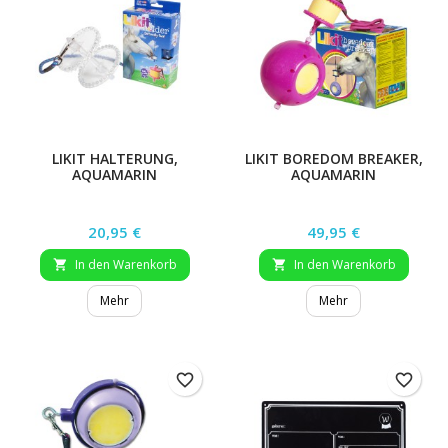
LIKIT HALTERUNG,
LIKIT BOREDOM BREAKER,
AQUAMARIN
AQUAMARIN
Preis
Preis
20,95 €
49,95 €
In den Warenkorb
In den Warenkorb


Mehr
Mehr
favorite_border
favorite_border