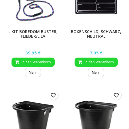
LIKIT BOREDOM BUSTER,
BOXENSCHILD, SCHWARZ,
FLIEDER/LILA
NEUTRAL
Preis
Preis
39,95 €
7,95 €
In den Warenkorb
In den Warenkorb


Mehr
Mehr
favorite_border
favorite_border