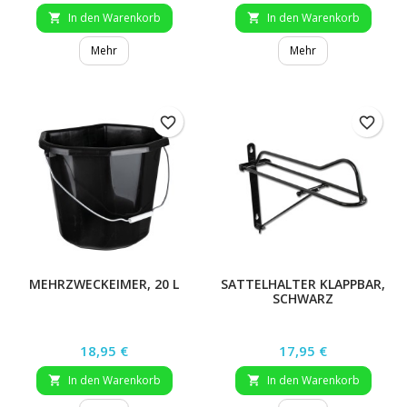
In den Warenkorb
In den Warenkorb


Mehr
Mehr
favorite_border
favorite_border
MEHRZWECKEIMER, 20 L
SATTELHALTER KLAPPBAR,
SCHWARZ
Preis
Preis
18,95 €
17,95 €
In den Warenkorb
In den Warenkorb

