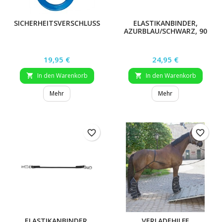
SICHERHEITSVERSCHLUSS
ELASTIKANBINDER,
AZURBLAU/SCHWARZ, 90
CM
Preis
Preis
19,95 €
24,95 €
In den Warenkorb
In den Warenkorb


Mehr
Mehr
favorite_border
favorite_border
ELASTIKANBINDER,
VERLADEHILFE