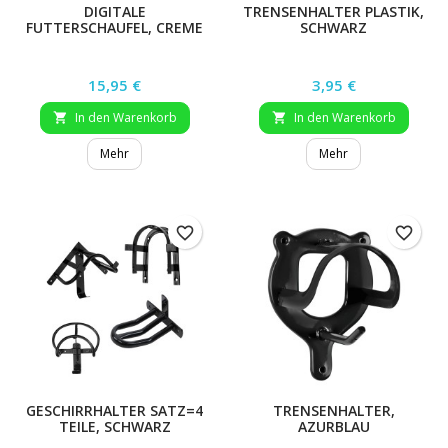
DIGITALE
TRENSENHALTER PLASTIK,
FUTTERSCHAUFEL, CREME
SCHWARZ
Preis
Preis
15,95 €
3,95 €
In den Warenkorb
In den Warenkorb


Mehr
Mehr
favorite_border
favorite_border
GESCHIRRHALTER SATZ=4
TRENSENHALTER,
TEILE, SCHWARZ
AZURBLAU