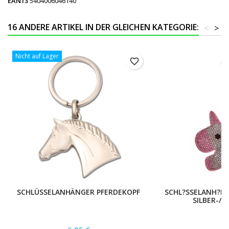
EAN13
5404006046140
16 ANDERE ARTIKEL IN DER GLEICHEN KATEGORIE:
<
>
Nicht auf Lager
favorite_border
SCHLÜSSELANHÄNGER PFERDEKOPF
SCHL?SSELANH?NG
SILBER-/
Preis
Pr