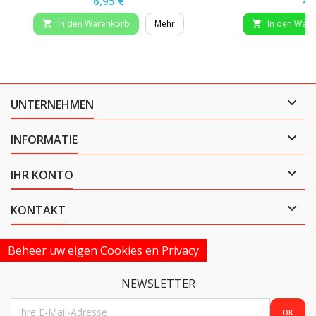
6,95 €
4,
In den Warenkorb
Mehr
In den War



UNTERNEHMEN

INFORMATIE

IHR KONTO

KONTAKT
Beheer uw eigen Cookies en Privacy
NEWSLETTER