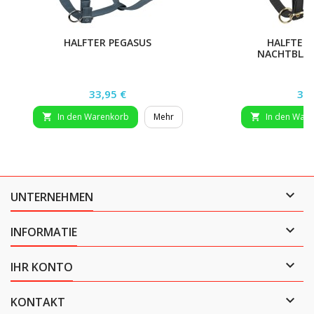
HALFTER PEGASUS
HALFTER 
NACHTBLAU
Preis
Pre
33,95 €
34,
In den Warenkorb
Mehr
In den War



UNTERNEHMEN

INFORMATIE

IHR KONTO

KONTAKT