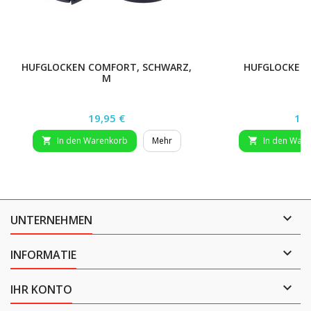
HUFGLOCKEN COMFORT, SCHWARZ,
HUFGLOCKEN,
M
Preis
Pre
19,95 €
14,
In den Warenkorb
Mehr
In den War



UNTERNEHMEN

INFORMATIE

IHR KONTO