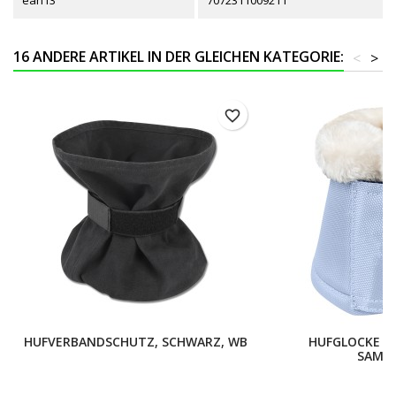
16 ANDERE ARTIKEL IN DER GLEICHEN KATEGORIE:
<
>
favorite_border
HUFVERBANDSCHUTZ, SCHWARZ, WB
HUFGLOCKE C
SAMTR