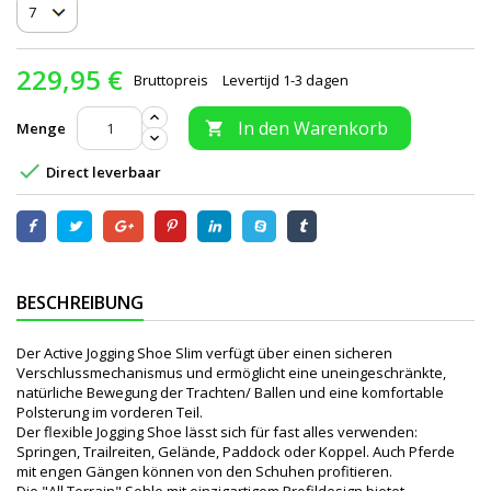
229,95 €
Bruttopreis
Levertijd 1-3 dagen
In den Warenkorb
Menge


Direct leverbaar
BESCHREIBUNG
Der Active Jogging Shoe Slim verfügt über einen sicheren
Verschlussmechanismus und ermöglicht eine uneingeschränkte,
natürliche Bewegung der Trachten/ Ballen und eine komfortable
Polsterung im vorderen Teil.
Der flexible Jogging Shoe lässt sich für fast alles verwenden:
Springen, Trailreiten, Gelände, Paddock oder Koppel. Auch Pferde
mit engen Gängen können von den Schuhen profitieren.
Die "All Terrain" Sohle mit einzigartigem Profildesign bietet