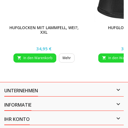
HUFGLOCKEN MIT LAMMFELL, WEI?,
HUFGLOCK
XXL
Preis
Pre
34,95 €
34,
In den Warenkorb
Mehr
In den War



UNTERNEHMEN

INFORMATIE

IHR KONTO