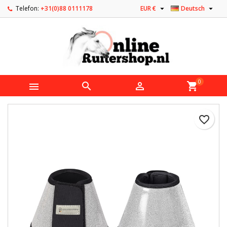


Telefon:
+31(0)88 0111178
EUR €
Deutsch
0



shopping_cart
favorite_border