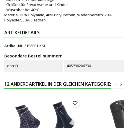
- Größen für Erwachsene und Kinder
- Waschbar bei 40°C
Material: 60% Polyamid, 40% Polyurethan, Wadenbereich: 70%
Polyester, 30% Elasthan
ARTIKELDETAILS
Artikel-Nr.
2198001-KM
Besondere Bestellnummern
ean13
4057962067301
12 ANDERE ARTIKEL IN DER GLEICHEN KATEGORIE:
<
>
favorite_border