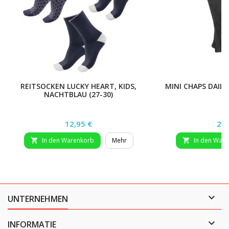
REITSOCKEN LUCKY HEART, KIDS,
MINI CHAPS DAILY
NACHTBLAU (27-30)
W
Preis
Pre
12,95 €
27,
In den Warenkorb
Mehr
In den War



UNTERNEHMEN

INFORMATIE