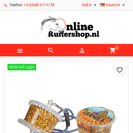


Telefon:
+31(0)88 0111178
EUR €
Deutsch
0



shopping_cart
Nicht auf Lager
favorite_border