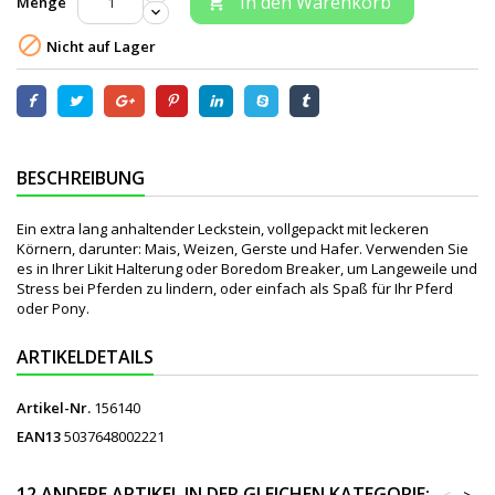
In den Warenkorb
Menge


Nicht auf Lager
BESCHREIBUNG
Ein extra lang anhaltender Leckstein, vollgepackt mit leckeren
Körnern, darunter: Mais, Weizen, Gerste und Hafer. Verwenden Sie
es in Ihrer Likit Halterung oder Boredom Breaker, um Langeweile und
Stress bei Pferden zu lindern, oder einfach als Spaß für Ihr Pferd
oder Pony.
ARTIKELDETAILS
Artikel-Nr.
156140
EAN13
5037648002221
12 ANDERE ARTIKEL IN DER GLEICHEN KATEGORIE: