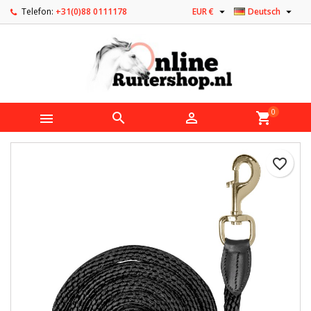


Telefon:
+31(0)88 0111178
EUR €
Deutsch
0



shopping_cart
favorite_border