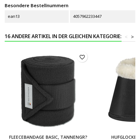
Besondere Bestellnummern
ean13
4057962233447
16 ANDERE ARTIKEL IN DER GLEICHEN KATEGORIE:
<
>
favorite_border
FLEECEBANDAGE BASIC, TANNENGR?
HUFGLOCKE 