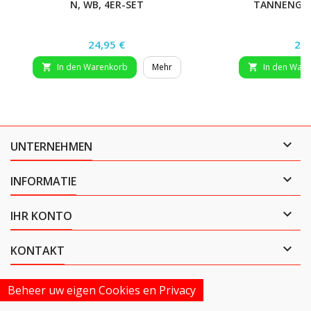
N, WB, 4ER-SET
TANNENGR?
Preis
Pre
24,95 €
29,
In den Warenkorb
Mehr
In den War



UNTERNEHMEN

INFORMATIE

IHR KONTO

KONTAKT
Beheer uw eigen Cookies en Privacy