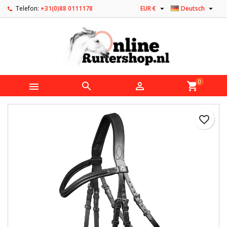


Telefon:
+31(0)88 0111178
EUR €
Deutsch
0



shopping_cart
favorite_border