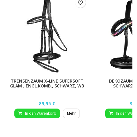
favorite_border
TRENSENZAUM X-LINE SUPERSOFT
DEKOZAUM F
GLAM , ENGL.KOMB., SCHWARZ, WB
SCHWARZ, 
Preis
Pre
89,95 €
34,
In den Warenkorb
Mehr
In den War

