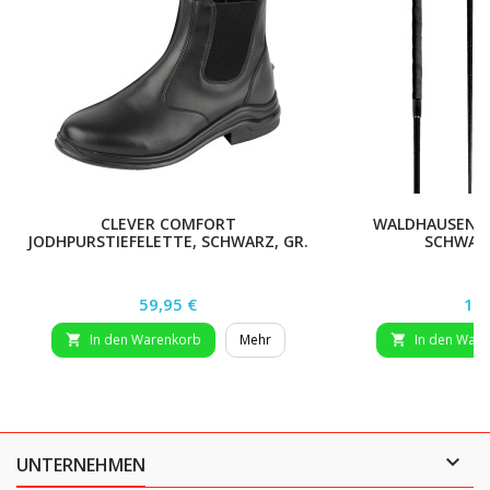
CLEVER COMFORT
WALDHAUSEN T
JODHPURSTIEFELETTE, SCHWARZ, GR.
SCHWARZ
43
Preis
Pre
59,95 €
19,
In den Warenkorb
Mehr
In den War



UNTERNEHMEN