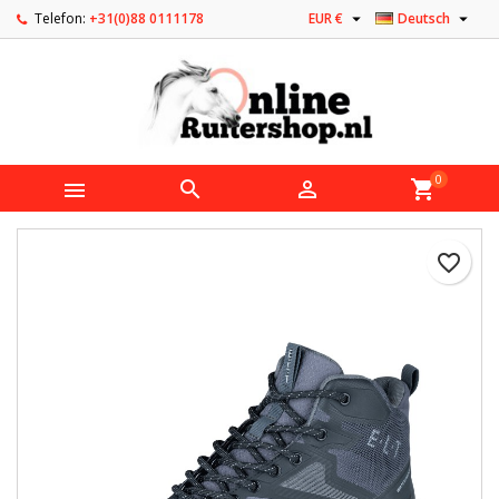


Telefon:
+31(0)88 0111178
EUR €
Deutsch
0



shopping_cart
favorite_border