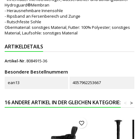
Hydroguard®Membran
- Herausnehmbare Innensohle
- Ripsband an Fersenbereich und Zunge
- Rutschfeste Sohle
Obermaterial: sonstiges Material, Futter: 100% Polyester; sonstiges
Material, Laufsohle: sonstiges Material
ARTIKELDETAILS
Artikel-Nr.
8084915-36
Besondere Bestellnummern
ean13
4057962253667
16 ANDERE ARTIKEL IN DER GLEICHEN KATEGORIE:
<
>
favorite_border