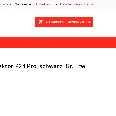

utsch
Willkommen,
Anmelden
oder
Erstellen Sie ein Konto
shopping_cart
Warenkorb:
0
Artikel - 0,00 €
tor P24 Pro, schwarz, Gr. Erw.