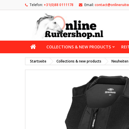
Telefon:
+31(0)88 0111178
Email:
contact@onlineruite
COLLECTIONS & NEW PRODUCTS
REI
Startseite
Collections & new products
Neuheiten