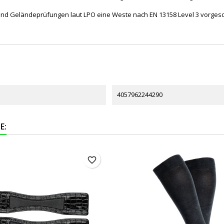
s- und Geländeprüfungen laut LPO eine Weste nach EN 13158 Level 3 vorgesc
4057962244290
E:
favorite_border