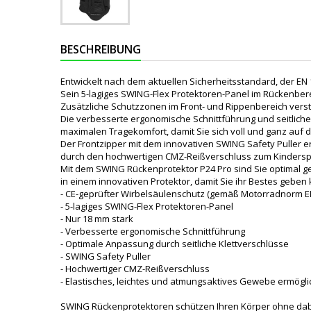
BESCHREIBUNG
Entwickelt nach dem aktuellen Sicherheitsstandard, der EN
Sein 5-lagiges SWING-Flex Protektoren-Panel im Rückenberei
Zusätzliche Schutzzonen im Front- und Rippenbereich vers
Die verbesserte ergonomische Schnittführung und seitliche
maximalen Tragekomfort, damit Sie sich voll und ganz auf 
Der Frontzipper mit dem innovativen SWING Safety Puller e
durch den hochwertigen CMZ-Reißverschluss zum Kinderspie
Mit dem SWING Rückenprotektor P24 Pro sind Sie optimal ge
in einem innovativen Protektor, damit Sie ihr Bestes geben 
- CE-geprüfter Wirbelsäulenschutz (gemäß Motorradnorm EN 
- 5-lagiges SWING-Flex Protektoren-Panel
- Nur 18 mm stark
- Verbesserte ergonomische Schnittführung
- Optimale Anpassung durch seitliche Klettverschlüsse
- SWING Safety Puller
- Hochwertiger CMZ-Reißverschluss
- Elastisches, leichtes und atmungsaktives Gewebe ermög
SWING Rückenprotektoren schützen Ihren Körper ohne dabei