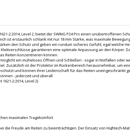
 1621-2:2014, Level 2, bietet der SWING P24 Pro einen unübertroffenen Sc
ch ist erstaunlich schlank mit nur 18 mm Stärke, was maximale Bewegungsf
tärken den Schutz und geben ein rundum sicheres Gefühl, egal welche H
 Klettverschlüsse garantieren eine optimale Anpassung an den Körper. Da
das Reiten konzentrieren können.
rmöglicht ein müheloses Öffnen und Schließen - sogar in Notfällen oder
l. Zusätzlich ist der Protektor im Rückenbereich herausnehmbar, um eine
schützt und können ihrer Leidenschaft für das Reiten uneingeschränkt ge
können - jederzeit und überall.
1621-2:2014, Level 2)
lichen maximalen Tragekomfort
 die Freude am Reiten zu beeinträchtigen. Der Einsatz von Hightech-Mat