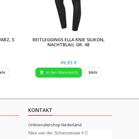
ARZ, S
REITLEGGINGS ELLA KNIE SILIKON,
REITH
NACHTBLAU, GR. 48
SI
Preis
49,95 €
ehr
In den Warenkorb
Mehr


KONTAKT
Onlineruitershop Nederland
Nies van der Schansstraat 4 C