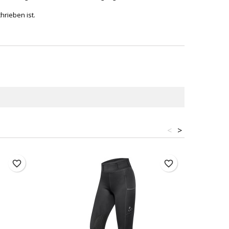
hrieben ist.
<
>
favorite_border
favorite_border