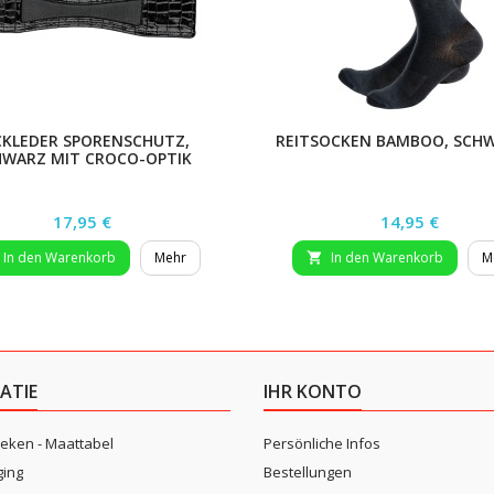
CKLEDER SPORENSCHUTZ,
REITSOCKEN BAMBOO, SCHW
HWARZ MIT CROCO-OPTIK
Preis
Preis
17,95 €
14,95 €
In den Warenkorb
Mehr
In den Warenkorb
M

ATIE
IHR KONTO
eken - Maattabel
Persönliche Infos
ging
Bestellungen