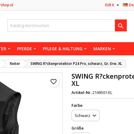

rshop.nl
EUR €
De

TER
PFERDE
PFLEGE & HALTUNG
MARKEN
Reiter
SWING R?ckenprotektor P24 Pro, schwarz, Gr. Erw. XL
SWING R?ckenprotek
favorite_border
XL
Artikel-Nr.
2149501-EL
Farbe
Größe