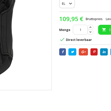
109,95 €
Bruttopreis
Lev
Menge


Direct leverbaar