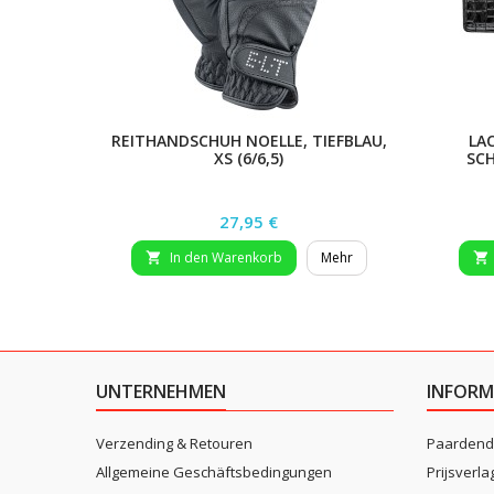
REITHANDSCHUH NOELLE, TIEFBLAU,
LA
XS (6/6,5)
SC
Preis
27,95 €
In den Warenkorb
Mehr


UNTERNEHMEN
INFORM
Verzending & Retouren
Paardend
Allgemeine Geschäftsbedingungen
Prijsverla