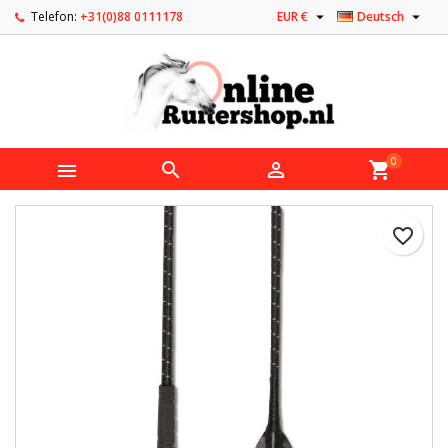


Telefon:
+31(0)88 0111178
EUR €
Deutsch
0



shopping_cart
favorite_border