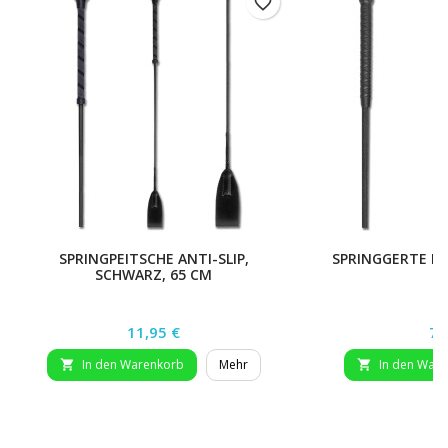
favorite_border
SPRINGPEITSCHE ANTI-SLIP,
SPRINGGERTE BA
SCHWARZ, 65 CM
Preis
Pr
11,95 €
7,
In den Warenkorb
Mehr
In den War

