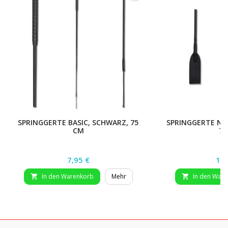
SPRINGGERTE BASIC, SCHWARZ, 75
SPRINGGERTE NO
CM
75
Preis
Pre
7,95 €
19,
In den Warenkorb
Mehr
In den War

