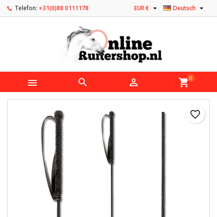


Telefon:
+31(0)88 0111178
EUR €
Deutsch
0



shopping_cart
favorite_border