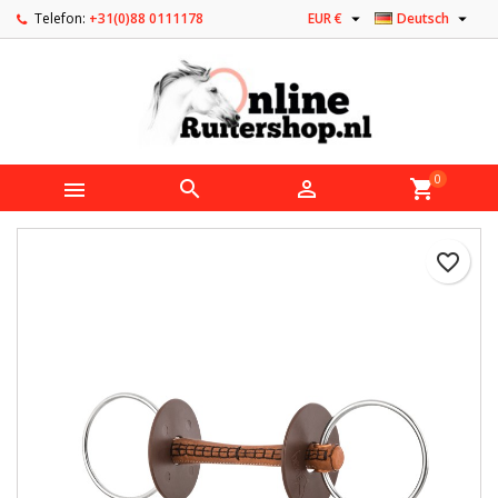


Telefon:
+31(0)88 0111178
EUR €
Deutsch
0



shopping_cart
favorite_border