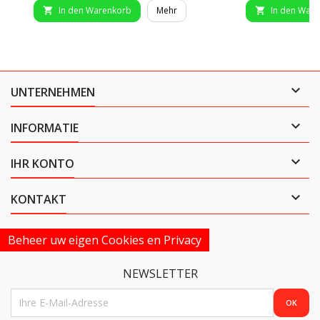
In den Warenkorb
Mehr
In den War



UNTERNEHMEN

INFORMATIE

IHR KONTO

KONTAKT
Beheer uw eigen Cookies en Privacy
NEWSLETTER