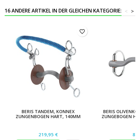
16 ANDERE ARTIKEL IN DER GLEICHEN KATEGORIE:
<
>
favorite_border
BERIS TANDEM, KONNEX
BERIS OLIVENKO
ZUNGENBOGEN HART, 140MM
ZUNGEBOGEN HAR
Preis
Pre
219,95 €
89,