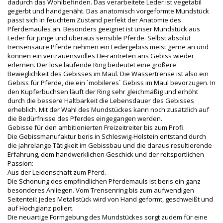
dadurch das Wohlbefinden. Das verarbeitete Leder ist vegetabil
gegerbt und handgenäht. Das anatomisch vorgeformte Mundstück
passt sich in feuchtem Zustand perfekt der Anatomie des
Pferdemaules an. Besonders geeignet ist unser Mundstück aus
Leder für junge und überaus sensible Pferde. Selbst absolut
trensensaure Pferde nehmen ein Ledergebiss meist gerne an und
können ein vertrauensvolles He-rantreten ans Gebiss wieder
erlernen. Der lose laufende Ring bedeutet eine größere
Beweglichkeit des Gebisses im Maul. Die Wassertrense ist also ein
Gebiss für Pferde, die ein `mobileres` Gebiss im Maul bevorzugen. In
den Kupferbuchsen läuft der Ring sehr gleichmäßig und erhöht
durch die bessere Haltbarkeit die Lebensdauer des Gebisses
erheblich. Mit der Wahl des Mundstückes kann noch zusätzlich auf
die Bedürfnisse des Pferdes eingegangen werden.
Gebisse für den ambitionierten Freizeitreiter bis zum Profi.
Die Gebissmanufaktur beris in Schleswig-Holstein entstand durch
die jahrelange Tätigkeit im Gebissbau und die daraus resultierende
Erfahrung, dem handwerklichen Geschick und der reitsportlichen
Passion:
Aus der Leidenschaft zum Pferd.
Die Schonung des empfindlichen Pferdemauls ist beris ein ganz
besonderes Anliegen. Vom Trensenring bis zum aufwendigen
Seitenteil: jedes Metallstück wird von Hand geformt, geschweißt und
auf Hochglanz poliert.
Die neuartige Formgebung des Mundstückes sorgt zudem für eine