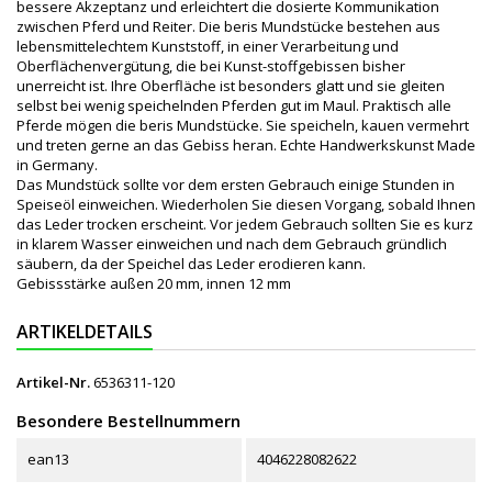
bessere Akzeptanz und erleichtert die dosierte Kommunikation
zwischen Pferd und Reiter. Die beris Mundstücke bestehen aus
lebensmittelechtem Kunststoff, in einer Verarbeitung und
Oberflächenvergütung, die bei Kunst-stoffgebissen bisher
unerreicht ist. Ihre Oberfläche ist besonders glatt und sie gleiten
selbst bei wenig speichelnden Pferden gut im Maul. Praktisch alle
Pferde mögen die beris Mundstücke. Sie speicheln, kauen vermehrt
und treten gerne an das Gebiss heran. Echte Handwerkskunst Made
in Germany.
Das Mundstück sollte vor dem ersten Gebrauch einige Stunden in
Speiseöl einweichen. Wiederholen Sie diesen Vorgang, sobald Ihnen
das Leder trocken erscheint. Vor jedem Gebrauch sollten Sie es kurz
in klarem Wasser einweichen und nach dem Gebrauch gründlich
säubern, da der Speichel das Leder erodieren kann.
Gebissstärke außen 20 mm, innen 12 mm
ARTIKELDETAILS
Artikel-Nr.
6536311-120
Besondere Bestellnummern
ean13
4046228082622