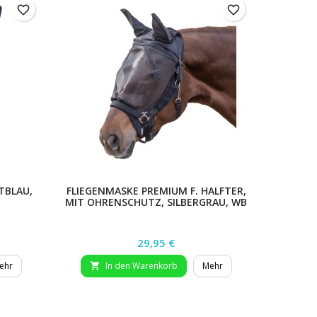
favorite_border
favorite_border
TBLAU,
FLIEGENMASKE PREMIUM F. HALFTER,
FLIE
MIT OHRENSCHUTZ, SILBERGRAU, WB
Preis
29,95 €
ehr
In den Warenkorb
Mehr

