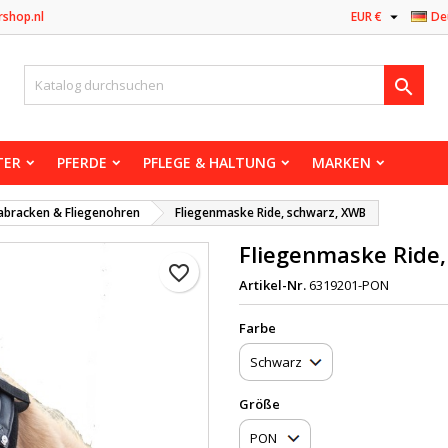

rshop.nl
EUR €
De

TER
PFERDE
PFLEGE & HALTUNG
MARKEN
abracken & Fliegenohren
Fliegenmaske Ride, schwarz, XWB
Fliegenmaske Ride
favorite_border
Artikel-Nr.
6319201-PON
Farbe
Größe