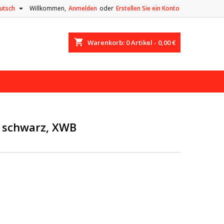

utsch
Willkommen,
Anmelden
oder
Erstellen Sie ein Konto
shopping_cart
Warenkorb:
0
Artikel - 0,00 €
, schwarz, XWB