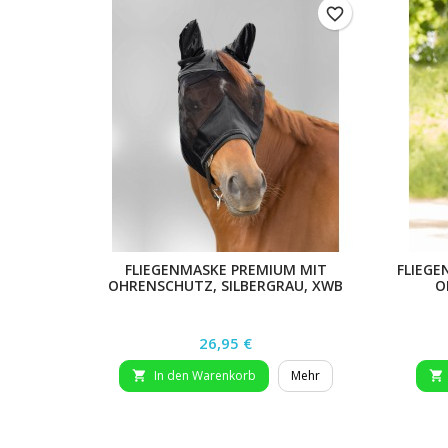
favorite_border
FLIEGENMASKE PREMIUM MIT
FLIEGE
OHRENSCHUTZ, SILBERGRAU, XWB
O
Preis
26,95 €
In den Warenkorb
Mehr

