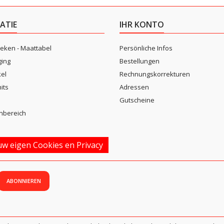
ATIE
IHR KONTO
eken - Maattabel
Persönliche Infos
ging
Bestellungen
kel
Rechnungskorrekturen
its
Adressen
n
Gutscheine
nbereich
w eigen Cookies en Privacy