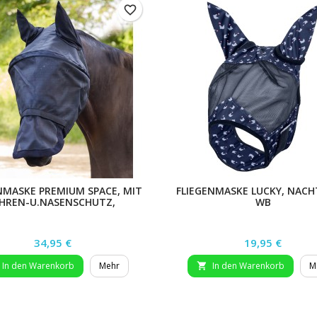
favorite_border
NMASKE PREMIUM SPACE, MIT
FLIEGENMASKE LUCKY, NACH
HREN-U.NASENSCHUTZ,
WB
SILBERGRAU, XWB
Preis
Preis
34,95 €
19,95 €
In den Warenkorb
Mehr
In den Warenkorb
M
