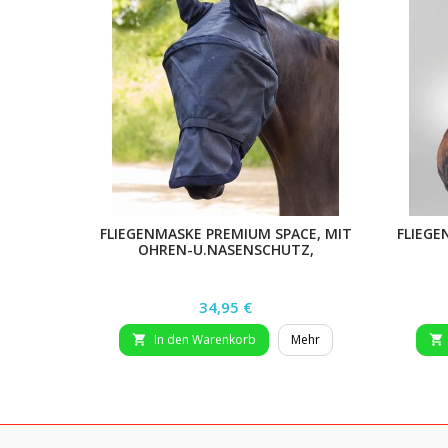
FLIEGENMASKE PREMIUM SPACE, MIT
FLIEGE
OHREN-U.NASENSCHUTZ,
SILBERGRAU, XWB
Preis
34,95 €
In den Warenkorb
Mehr

