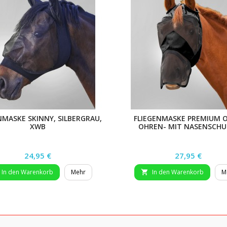
NMASKE SKINNY, SILBERGRAU,
FLIEGENMASKE PREMIUM 
XWB
OHREN- MIT NASENSCHU
SILBERGRAU
Preis
Preis
24,95 €
27,95 €
In den Warenkorb
Mehr
In den Warenkorb
M
