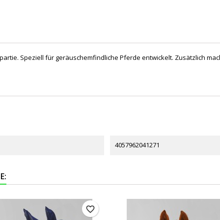
artie. Speziell für geräuschemfindliche Pferde entwickelt. Zusätzlich ma
4057962041271
E:
favorite_border