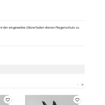
cht der eingewebte Glitzerfaden diesen Fliegenschutz zu
<
>
favorite_border
favorite_border