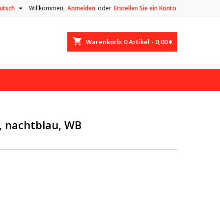

utsch
Willkommen,
Anmelden
oder
Erstellen Sie ein Konto
shopping_cart
Warenkorb:
0
Artikel - 0,00 €
, nachtblau, WB