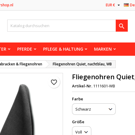

rshop.nl
EUR €
De

TER
PFERDE
PFLEGE & HALTUNG
MARKEN
abracken & Fliegenohren
Fliegenohren Quiet, nachtblau, WB
Fliegenohren Quiet
favorite_border
Artikel-Nr.
1111601-WB
Farbe
Größe