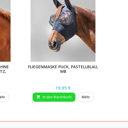
OHNE
FLIEGENMASKE PUCK, PASTELLBLAU,
FLIE
TZ,
WB
Preis
19,95 €
ehr
In den Warenkorb
Mehr

