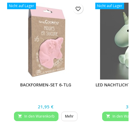
Nicht auf Lager
Nicht auf Lager
favorite_border
BACKFORMEN-SET 6-TLG
LED NACHTLICHT,
Preis
Pre
21,95 €
34,
In den Warenkorb
Mehr
In den War

