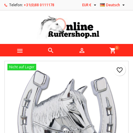


Telefon:
+31(0)88 0111178
EUR €
Deutsch
0



shopping_cart
Nicht auf Lager
favorite_border